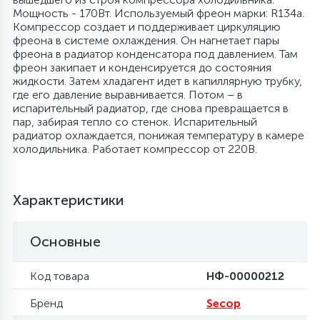
Мощность - 170Вт. Используемый фреон марки: R134a.
4
Компрессор создает и поддерживает циркуляцию
Панели управления
Фильтры осушители
фреона в системе охлаждения. Он нагнетает пары
фреона в радиатор конденсатора под давлением. Там
фреон закипает и конденсируется до состояния
87
Патрубки
Фильтры разборные
жидкости. Затем хладагент идет в капиллярную трубку,
где его давление выравнивается. Потом – в
испарительный радиатор, где снова превращается в
39
пар, забирая тепло со стенок. Испарительный
Петли люка
Шаровые вентили
радиатор охлаждается, понижая температуру в камере
холодильника. Работает компрессор от 220В.
2
Пластиковые изделия
Электрокомпоненты
Характеристики
22
Подшипники
Основные
2
Программаторы, таймеры
Код товара
НФ-00000212
1
Бренд
Secop
Противовесы