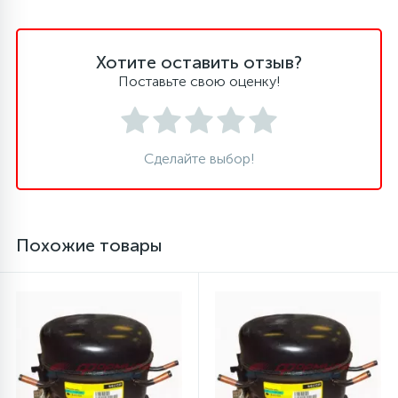
45
Сливные фильтры
Хотите оставить отзыв?
Поставьте свою оценку!
5
Смазки
15
Сделайте выбор!
Стекла люка
27
Суппорты (ступицы)
Похожие товары
6
Таходатчики
90
ТЭНы (нагревательные элементы)
12
Улитки помп