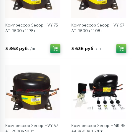
12
Шкивы барабана
Компрессор Secop HVY 75
Компрессор Secop HVY 67
AT R600a 117Вт
AT R600a 110Вт
9
Шланги залива
3 868 руб.
3 636 руб.
/шт
/шт
27
Шланги слива
20
Щетки двигателя
30
Электронные модули
Компрессор Secop HVY 57
Компрессор Secop HMK 95
AT R600a 91Вт
АА R600a 167Вт