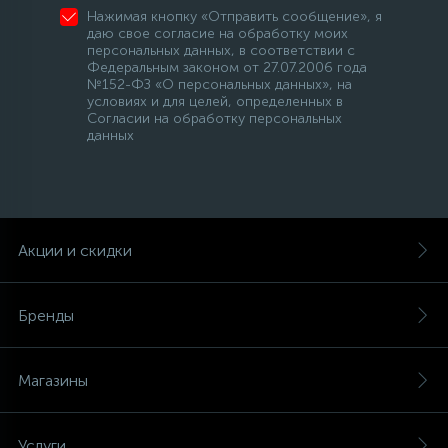
Нажимая кнопку «Отправить сообщение», я
даю свое согласие на обработку моих
персональных данных, в соответствии с
Федеральным законом от 27.07.2006 года
№152-ФЗ «О персональных данных», на
условиях и для целей, определенных в
Согласии на обработку персональных
данных
Акции и скидки
Бренды
Магазины
Услуги