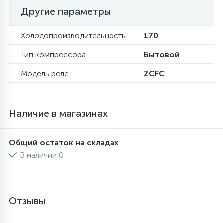
Другие параметры
16
Пружины бака
Холодопроизводительность
170
44
Тип компрессора
Бытовой
Ребра барабана
Модель реле
ZCFC
147
Ремни привода
Наличие в магазинах
127
Ручки люка
Общий остаток на складах
33
Ручки переключения
В наличии 0
94
Сальники барабана
Отзывы
77
Сливные насосы (помпы)