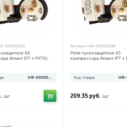
Ф-00000299
Артикул:
НФ-00000298
козащитное К6
Реле пускозащитное К5
ра Атлант (РТ + РКТ6),
компрессора Атлант (РТ + 
605
64114901604
ра
НФ-00000299
Код товара
.
209.35 руб.
/шт
/шт