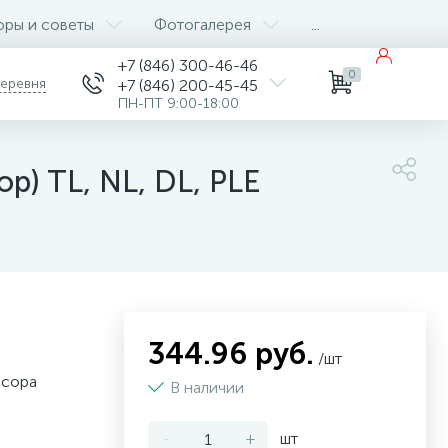
оры и советы
Фотогалерея
...
+7 (846) 300-46-46
0
деревня
+7 (846) 200-45-45
ПН-ПТ 9:00-18:00
p) TL, NL, DL, PLE
344.96 руб.
/шт
ссора
В наличии
-
+
шт