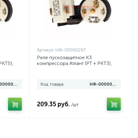
Артикул:
НФ-00000297
Реле пускозащитное К3
РКТ5),
компрессора Атлант (РТ + РКТ3),
64114901602
НФ-00000298
Код товара
НФ-00000297
209.35 руб.
/шт