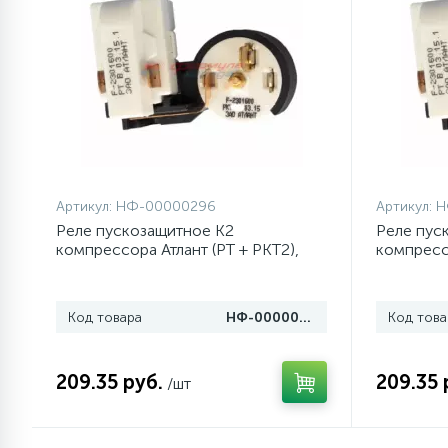
77
Сливные насосы (помпы)
45
Сливные фильтры
5
Смазки
Артикул:
НФ-00000296
Артикул:
Н
Реле пускозащитное К2
Реле пус
15
компрессора Атлант (РТ + РКТ2),
компрессо
Стекла люка
64114901601
64114901
27
Суппорты (ступицы)
Код товара
НФ-00000296
Код това
6
209.35 руб.
209.35 
Таходатчики
/шт
ТЭНы (нагревательные
90