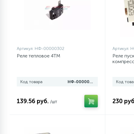
1
Противовесы
16
Пружины бака
Артикул:
НФ-00000302
Артикул:
Н
44
Ребра барабана
Реле тепловое 4ТМ
Реле пус
компрессо
64114901
147
Ремни привода
Код товара
НФ-00000302
Код това
127
Ручки люка
139.56 руб.
230 руб
/шт
33
Ручки переключения
94
Сальники барабана