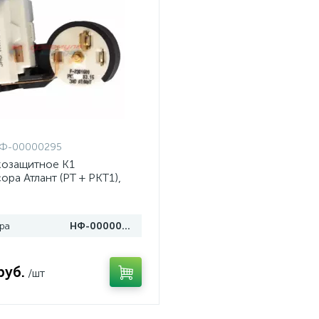
Ф-00000295
козащитное К1
ра Атлант (РТ + РКТ1),
600
ра
НФ-00000295
руб.
/шт