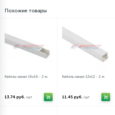
Похожие товары
16
Пружины бака
44
Ребра барабана
147
Ремни привода
127
Ручки люка
Кабель-канал 16x16 - 2 м.
Кабель-канал 12x12 - 2 м.
33
Ручки переключения
94
Сальники барабана
13.74 руб.
11.45 руб.
/шт
/шт
77
Сливные насосы (помпы)