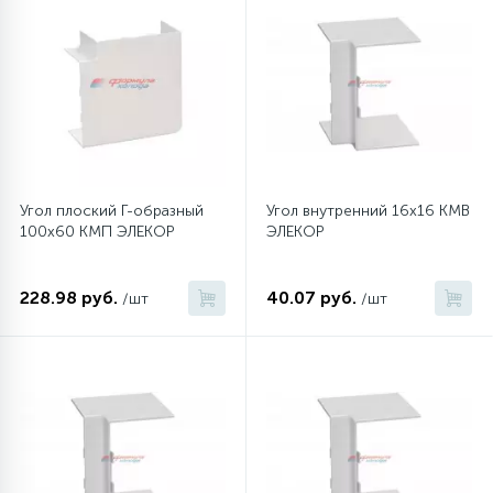
45
Сливные фильтры
5
Смазки
15
Стекла люка
Угол плоский Г-образный
Угол внутренний 16х16 КМВ
100х60 КМП ЭЛЕКОР
ЭЛЕКОР
27
Суппорты (ступицы)
228.98 руб.
40.07 руб.
/шт
/шт
6
Таходатчики
90
ТЭНы (нагревательные элементы)
12
Улитки помп