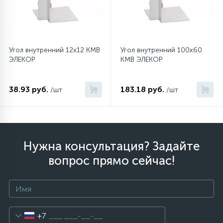
12
Шкивы барабана
Угол внутренний 12х12 КМВ
Угол внутренний 100х60
9
ЭЛЕКОР
КМВ ЭЛЕКОР
Шланги залива
38.93 руб.
183.18 руб.
/шт
/шт
27
Шланги слива
20
Щетки двигателя
Нужна консультация? Задайте
30
вопрос прямо сейчас!
Электронные модули
+7