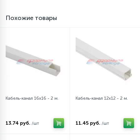
16
Пружины бака
Похожие товары
44
Ребра барабана
147
Ремни привода
127
Ручки люка
33
Ручки переключения
Кабель-канал 16x16 - 2 м.
Кабель-канал 12x12 - 2 м.
94
Сальники барабана
13.74 руб.
11.45 руб.
/шт
/шт
77
Сливные насосы (помпы)