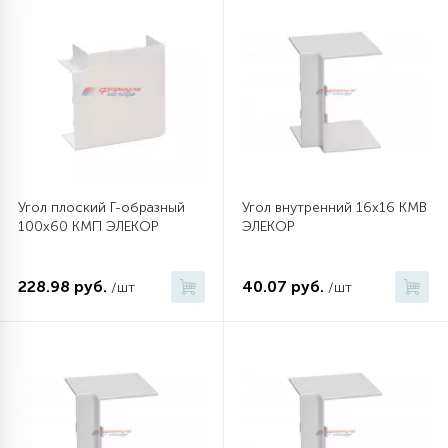
45
Сливные фильтры
5
Смазки
15
Стекла люка
Угол плоский Г-образный
Угол внутренний 16х16 КМВ
100х60 КМП ЭЛЕКОР
ЭЛЕКОР
27
Суппорты (ступицы)
228.98 руб.
40.07 руб.
/шт
/шт
6
Таходатчики
90
ТЭНы (нагревательные элементы)
12
Улитки помп