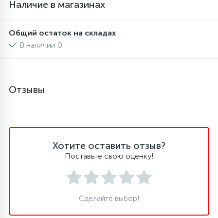
Наличие в магазинах
6
4
Шлейфы дверей
Панели управления
Фильтры осушители
Общий остаток на складах
В наличии 0
87
3
Фильтры для воды
Патрубки
Фильтры разборные
39
1
Вентили, проколки
Петли люка
Шаровые вентили
Отзывы
2
Пластиковые изделия
Электрокомпоненты
22
Хотите оставить отзыв?
Подшипники
Поставьте свою оценку!
2
Программаторы, таймеры
Сделайте выбор!
1
Противовесы