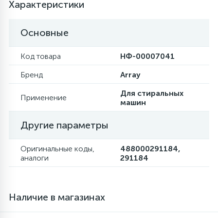
Характеристики
6
Шлейфы дверей
Фильтры осушители
Основные
3
Фильтры для воды
Фильтры разборные
Код товара
НФ-00007041
Бренд
Array
1
Вентили, проколки
Шаровые вентили
Для стиральных
Применение
машин
Электрокомпоненты
Другие параметры
Оригинальные коды,
488000291184,
аналоги
291184
Наличие в магазинах