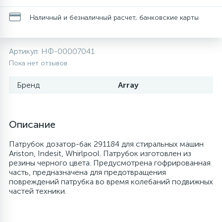
20
28
13
6
Наличный и безналичный расчет, банковские карты
Термопредохранители
Перфолента, траверса
Уплотнительные кольца, сальники
Соленоидные вентили
Течеискатели электронные
24
56
15
5
Фильтры-осушители/Маслоотделители
Заслонки
Провод, кабель, гофра
Теплоизоляция (труба, лист, лента, клей)
Трубогибы
Артикул:
НФ-00007041
Пока нет отзывов
20
16
6
Лотки (поддоны) для сбора конденсата
Пульты универсальные, платы управления
Фитинг
Терморегулирующие вентили
Труборасширители
Бренд
Array
Фреон для автокондиционеров и
5
1
Лампы, защитные коробы
Теплоизоляция
Труба медная (бухтовая)
Труборезы
рефрижераторов
Описание
4
Патрубок дозатор-бак 291184 для стиральных машин
Модули управления
Труба алюминиевая
Шланги (фреонопроводы)
Труба медная (хлысты)
Шланги зарядные
Ariston, Indesit, Whirlpool. Патрубок изготовлен из
резины черного цвета. Предусмотрена гофрированная
часть, предназначена для предотвращения
7
Ручки для холодильника
Труба медная
Фильтры антикислотные
повреждений патрубка во время колебаний подвижных
частей техники.
7
7
Уплотнительная резина
Фреон для кондиционеров
Фильтры маслянные