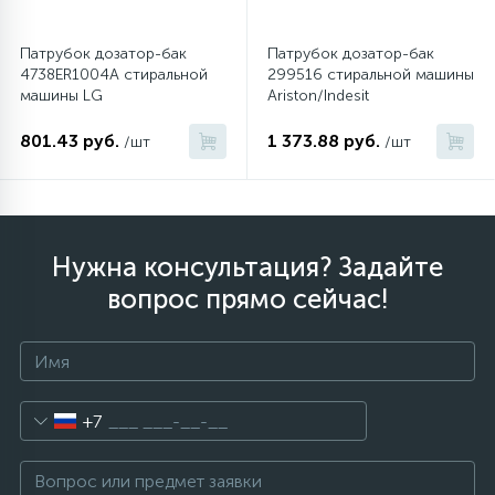
Патрубок дозатор-бак
Патрубок дозатор-бак
4738ER1004A стиральной
299516 стиральной машины
машины LG
Ariston/Indesit
801.43 руб.
1 373.88 руб.
/шт
/шт
Нужна консультация? Задайте
вопрос прямо сейчас!
+7