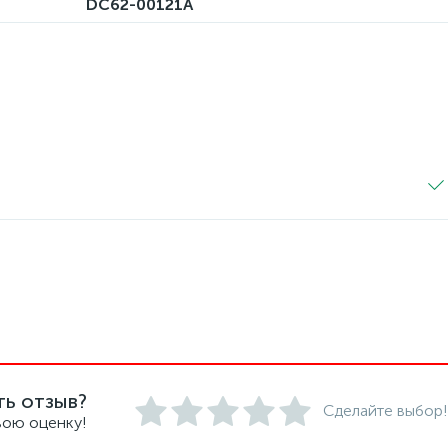
DC62-00121A
ть отзыв?
Сделайте выбор!
вою оценку!