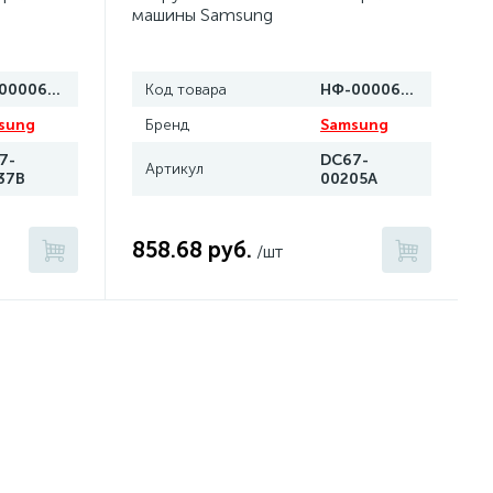
машины Samsung
НФ-00006993
Код товара
НФ-00006989
sung
Бренд
Samsung
7-
DC67-
Артикул
37B
00205A
858.68 руб.
/шт