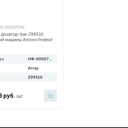
Ф-00007042
 дозатор-бак 299516
й машины Ariston/Indesit
ра
НФ-00007042
Array
299516
8 руб.
/шт