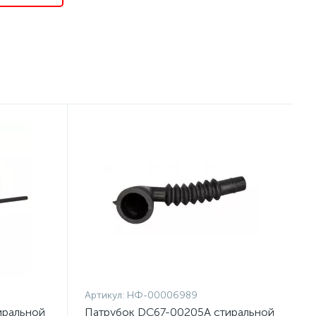
Артикул:
НФ-00006989
иральной
Патрубок DC67-00205A стиральной