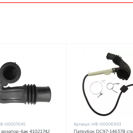
Ф-00007045
Артикул:
НФ-00006993
 дозатор-бак 41021742
Патрубок DC97-14637B ст