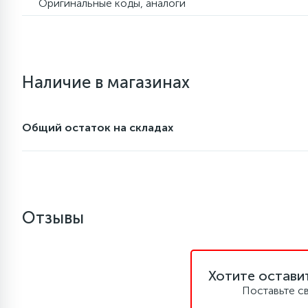
Оригинальные коды, аналоги
7
7
Уплотнительная резина
Фреон для кондиционеров
Фильтры маслянные
6
Шлейфы дверей
Фильтры осушители
Наличие в магазинах
3
Фильтры для воды
Фильтры разборные
Общий остаток на складах
1
Вентили, проколки
Шаровые вентили
Электрокомпоненты
Отзывы
Хотите остави
Поставьте с