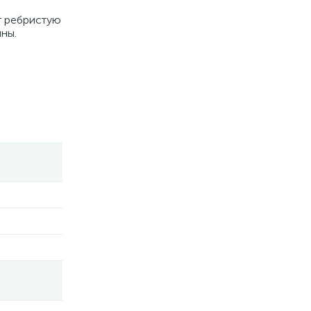
т ребристую
ны.