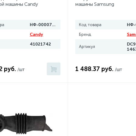
ой машины Candy
машины Samsung
ра
НФ-00007045
Код товара
Candy
Бренд
Sam
41021742
DC9
Артикул
146
2 руб.
1 488.37 руб.
/шт
/шт