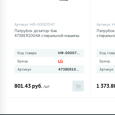
Артикул:
НФ-00007047
Артикул:
Н
Патрубок дозатор-бак
Патрубок
4738ER1004A стиральной машины
стирально
LG
Код товара
НФ-00007047
Код това
Бренд
LG
Бренд
Артикул
4738ER1004A
Артикул
801.43 руб.
1 373.8
/шт