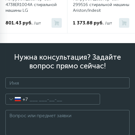
4738ER1004A стиральной
299516 стиральной машины
машины LG
Ariston/Indesit
801.43 руб.
1 373.88 руб.
/шт
/шт
Нужна консультация? Задайте
вопрос прямо сейчас!
+7