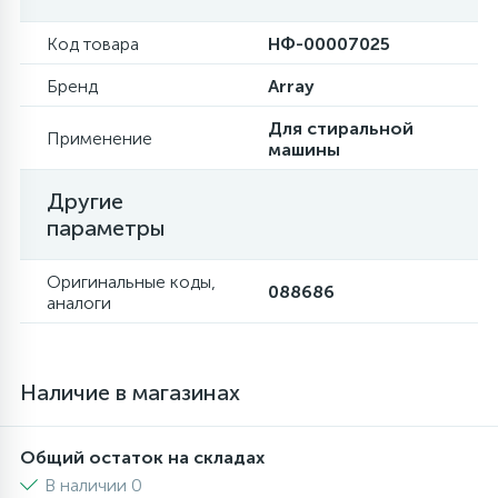
6
Код товара
НФ-00007025
Шлейфы дверей
Фильтры осушители
Бренд
Array
3
Фильтры для воды
Фильтры разборные
Для стиральной
Применение
машины
1
Вентили, проколки
Шаровые вентили
Другие
параметры
Электрокомпоненты
Оригинальные коды,
088686
аналоги
Наличие в магазинах
Общий остаток на складах
В наличии 0