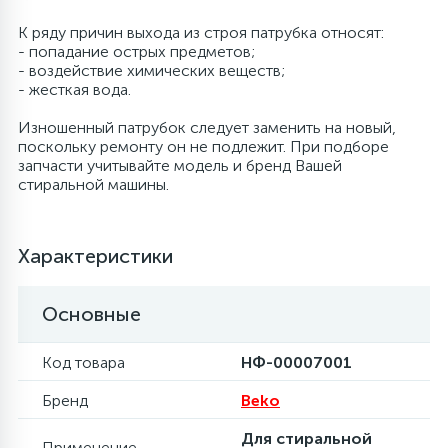
К ряду причин выхода из строя патрубка относят:
6
Шлейфы дверей
Фильтры осушители
- попадание острых предметов;
- воздействие химических веществ;
- жесткая вода.
3
Фильтры для воды
Фильтры разборные
Изношенный патрубок следует заменить на новый,
поскольку ремонту он не подлежит. При подборе
1
запчасти учитывайте модель и бренд Вашей
Вентили, проколки
Шаровые вентили
стиральной машины.
Электрокомпоненты
Характеристики
Основные
Код товара
НФ-00007001
Бренд
Beko
Для стиральной
Применение