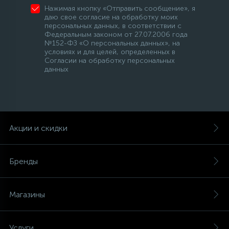
Нажимая кнопку «Отправить сообщение», я
даю свое согласие на обработку моих
персональных данных, в соответствии с
Федеральным законом от 27.07.2006 года
№152-ФЗ «О персональных данных», на
условиях и для целей, определенных в
Согласии на обработку персональных
данных
Акции и скидки
Бренды
Магазины
Услуги