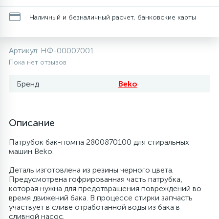
20
28
13
6
Наличный и безналичный расчет, банковские карты
Термопредохранители
Перфолента, траверса
Уплотнительные кольца, сальники
Соленоидные вентили
Течеискатели электронные
24
56
15
5
Фильтры-осушители/Маслоотделители
Заслонки
Провод, кабель, гофра
Теплоизоляция (труба, лист, лента, клей)
Трубогибы
Артикул:
НФ-00007001
Пока нет отзывов
20
16
6
Лотки (поддоны) для сбора конденсата
Пульты универсальные, платы управления
Фитинг
Терморегулирующие вентили
Труборасширители
Бренд
Beko
Фреон для автокондиционеров и
5
1
Лампы, защитные коробы
Теплоизоляция
Труба медная (бухтовая)
Труборезы
рефрижераторов
Описание
4
Патрубок бак-помпа 2800870100 для стиральных
Модули управления
Труба алюминиевая
Шланги (фреонопроводы)
Труба медная (хлысты)
Шланги зарядные
машин Beko.
Деталь изготовлена из резины черного цвета.
7
Ручки для холодильника
Труба медная
Фильтры антикислотные
Предусмотрена гофрированная часть патрубка,
которая нужна для предотвращения повреждений во
время движений бака. В процессе стирки запчасть
7
7
участвует в сливе отработанной воды из бака в
Уплотнительная резина
Фреон для кондиционеров
Фильтры маслянные
сливной насос.