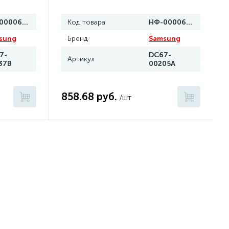
НФ-00006993
Код товара
НФ-00006989
sung
Бренд
Samsung
7-
DC67-
Артикул
37B
00205A
858.68 руб.
/шт