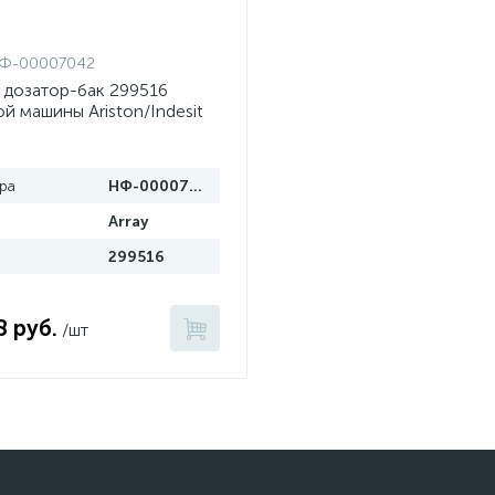
Ф-00007042
 дозатор-бак 299516
й машины Ariston/Indesit
ра
НФ-00007042
Array
299516
8 руб.
/шт