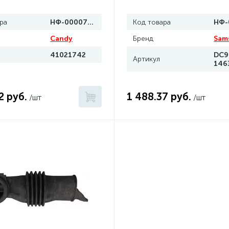
ра
НФ-00007045
Код товара
Candy
Бренд
Sam
41021742
DC9
Артикул
146
2 руб.
1 488.37 руб.
/шт
/шт