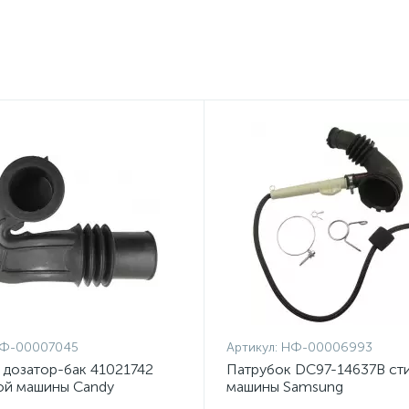
Ф-00007045
Артикул:
НФ-00006993
 дозатор-бак 41021742
Патрубок DC97-14637B ст
ой машины Candy
машины Samsung