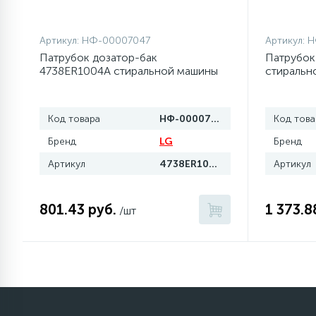
Артикул:
НФ-00007047
Артикул:
Н
Патрубок дозатор-бак
Патрубок
4738ER1004A стиральной машины
стирально
LG
Код товара
НФ-00007047
Код това
Бренд
LG
Бренд
Артикул
4738ER1004A
Артикул
801.43 руб.
1 373.8
/шт