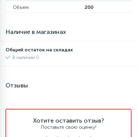
Объем
200
6
4
Шлейфы дверей
Панели управления
Фильтры осушители
87
3
Наличие в магазинах
Фильтры для воды
Патрубки
Фильтры разборные
Общий остаток на складах
39
1
Вентили, проколки
Петли люка
Шаровые вентили
В наличии 0
2
Пластиковые изделия
Электрокомпоненты
Отзывы
22
Подшипники
2
Программаторы, таймеры
Хотите оставить отзыв?
Поставьте свою оценку!
1
Противовесы