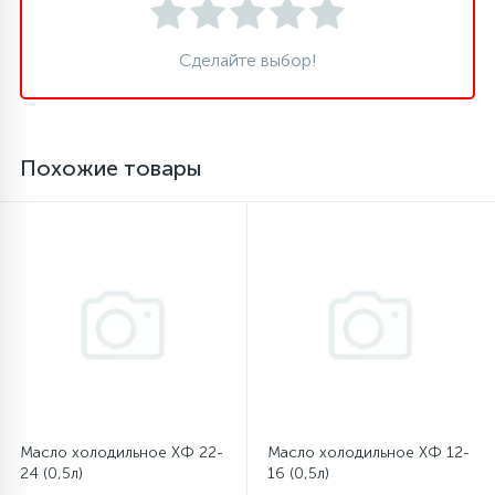
16
Пружины бака
Сделайте выбор!
44
Ребра барабана
Похожие товары
147
Ремни привода
127
Ручки люка
33
Ручки переключения
94
Сальники барабана
Масло холодильное ХФ 22-
Масло холодильное ХФ 12-
24 (0,5л)
16 (0,5л)
77
Сливные насосы (помпы)