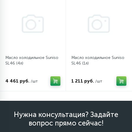
12
Шкивы барабана
9
Шланги залива
27
Шланги слива
Масло холодильное Suniso
Масло холодильное Suniso
SL46 (4л)
SL46 (1л)
20
Щетки двигателя
4 461 руб.
1 211 руб.
/шт
/шт
30
Электронные модули
Нужна консультация? Задайте
вопрос прямо сейчас!