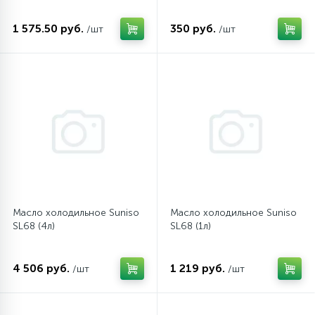
1 575.50 руб.
350 руб.
/шт
/шт
45
Сливные фильтры
5
Смазки
15
Стекла люка
27
Суппорты (ступицы)
Масло холодильное Suniso
Масло холодильное Suniso
6
Таходатчики
SL68 (4л)
SL68 (1л)
90
4 506 руб.
1 219 руб.
ТЭНы (нагревательные элементы)
/шт
/шт
12
Улитки помп