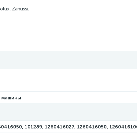
lux, Zanussi.
й машины
60416050, 101289, 1260416027, 1260416050, 126041610