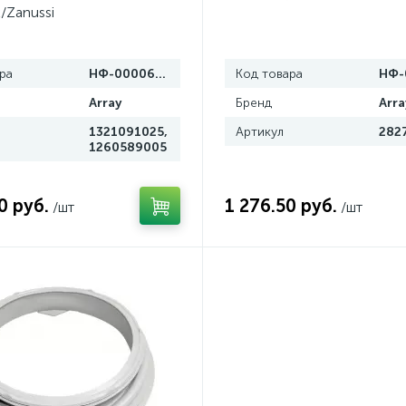
x/Zanussi
ра
НФ-00006770
Код товара
Array
Бренд
Arra
1321091025,
Артикул
282
1260589005
0 руб.
1 276.50 руб.
/шт
/шт