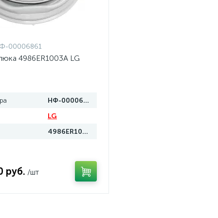
Ф-00006861
люка 4986ER1003A LG
ра
НФ-00006861
LG
4986ER1003A
0 руб.
/шт