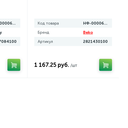
НФ-00006797
Код товара
НФ-00006795
y
Бренд
Beko
7084100
Артикул
2821430100
1 167.25 руб.
/шт