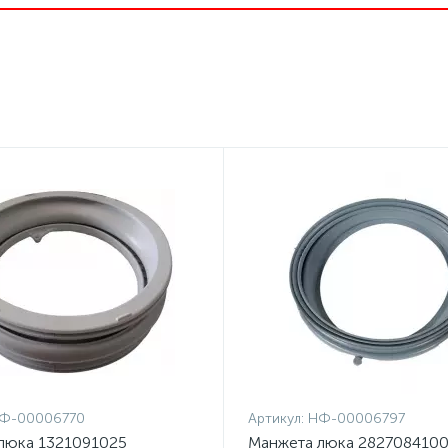
Ф-00006770
Артикул:
НФ-00006797
люка 1321091025
Манжета люка 2827084100