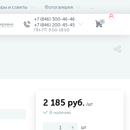
оры и советы
Фотогалерея
...
+7 (846) 300-46-46
0
деревня
+7 (846) 200-45-45
ПН-ПТ 9:00-18:00
2 185 руб.
/шт
В наличии
-
+
шт