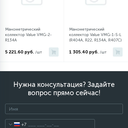
12
Шкивы барабана
Манометрический
Манометрический
9
коллектор Value VMG-2-
коллектор Value VMG-1-S-L
Шланги залива
R134A
(R404A, R22, R134A, R407C)
5 221.60 руб.
1 305.40 руб.
/шт
/шт
27
Шланги слива
20
Щетки двигателя
Нужна консультация? Задайте
30
вопрос прямо сейчас!
Электронные модули
+7