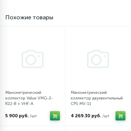
16
Пружины бака
Похожие товары
44
Ребра барабана
147
Ремни привода
127
Ручки люка
33
Ручки переключения
Манометрический
Манометрический
коллектор Value VMG-2-
коллектор двухвентильный
R22-B + VHF-A
CPS MV-11
94
Сальники барабана
5 900 руб.
4 269.30 руб.
/шт
/шт
77
Сливные насосы (помпы)