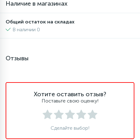
Наличие в магазинах
6
4
Шлейфы дверей
Панели управления
Фильтры осушители
Общий остаток на складах
В наличии 0
87
3
Фильтры для воды
Патрубки
Фильтры разборные
39
1
Вентили, проколки
Петли люка
Шаровые вентили
Отзывы
2
Пластиковые изделия
Электрокомпоненты
22
Хотите оставить отзыв?
Подшипники
Поставьте свою оценку!
2
Программаторы, таймеры
Сделайте выбор!
1
Противовесы