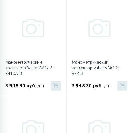
45
Сливные фильтры
5
Смазки
15
Стекла люка
Манометрический
Манометрический
коллектор Value VMG-2-
коллектор Value VMG-2-
27
R410A-B
R22-B
Суппорты (ступицы)
3 948.30 руб.
3 948.30 руб.
/шт
/шт
6
Таходатчики
90
ТЭНы (нагревательные элементы)
12
Улитки помп