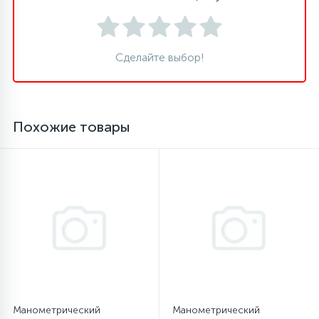
16
Пружины бака
Сделайте выбор!
44
Ребра барабана
147
Похожие товары
Ремни привода
127
Ручки люка
33
Ручки переключения
94
Сальники барабана
77
Манометрический
Манометрический
Сливные насосы (помпы)