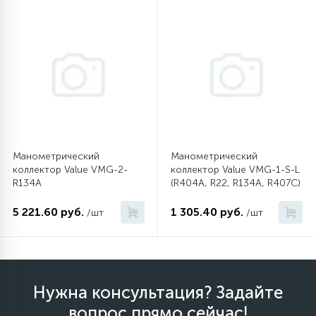
12
Шкивы барабана
9
Шланги залива
27
Шланги слива
Манометрический
Манометрический
коллектор Value VMG-2-
коллектор Value VMG-1-S-L
20
Щетки двигателя
R134A
(R404A, R22, R134A, R407C)
5 221.60 руб.
1 305.40 руб.
/шт
/шт
30
Электронные модули
Нужна консультация? Задайте
вопрос прямо сейчас!