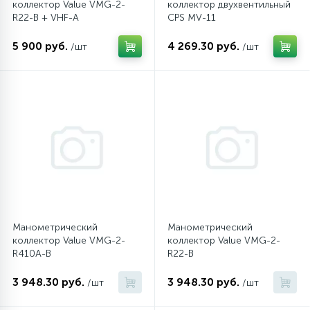
коллектор Value VMG-2-
коллектор двухвентильный
R22-B + VHF-A
CPS MV-11
45
Сливные фильтры
5 900 руб.
4 269.30 руб.
/шт
/шт
5
Смазки
15
Стекла люка
27
Суппорты (ступицы)
6
Таходатчики
Манометрический
Манометрический
коллектор Value VMG-2-
коллектор Value VMG-2-
R410A-B
R22-B
90
ТЭНы (нагревательные элементы)
3 948.30 руб.
3 948.30 руб.
/шт
/шт
12
Улитки помп