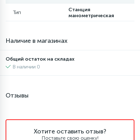
Станция
6
4
Тип
Шлейфы дверей
Панели управления
Фильтры осушители
манометрическая
87
3
Фильтры для воды
Патрубки
Фильтры разборные
Наличие в магазинах
39
1
Вентили, проколки
Петли люка
Шаровые вентили
Общий остаток на складах
В наличии 0
2
Пластиковые изделия
Электрокомпоненты
22
Отзывы
Подшипники
2
Программаторы, таймеры
Хотите оставить отзыв?
1
Противовесы
Поставьте свою оценку!