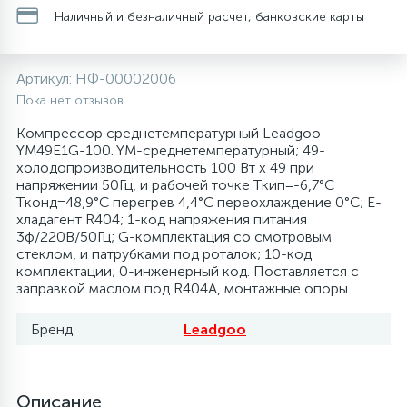
Наличный и безналичный расчет, банковские карты
20
28
48
13
6
Термопредохранители
Перфолента, траверса
Уплотнительные кольца, сальники
Крестовины
Соленоидные вентили
Течеискатели электронные
Артикул:
НФ-00002006
24
56
15
2
5
Фильтры-осушители/Маслоотделители
Заслонки
Провод, кабель, гофра
Крышки
Теплоизоляция (труба, лист, лента, клей)
Трубогибы
Пока нет отзывов
Компрессор среднетемпературный Leadgoo
20
16
16
6
YM49E1G-100. YM-среднетемпературный; 49-
Лотки (поддоны) для сбора конденсата
Пульты универсальные, платы управления
Фитинг
Крючки люка
Терморегулирующие вентили
Труборасширители
холодопроизводительность 100 Вт x 49 при
напряжении 50Гц, и рабочей точке Tкип=-6,7°C
Фреон для автокондиционеров и
20
5
1
Tконд=48,9°C перегрев 4,4°C переохлаждение 0°C; E-
Лампы, защитные коробы
Теплоизоляция
Люки в сборе
Труба медная (бухтовая)
Труборезы
рефрижераторов
хладагент R404; 1-код напряжения питания
3ф/220В/50Гц; G-комплектация со смотровым
стеклом, и патрубками под роталок; 10-код
188
4
Модули управления
Труба алюминиевая
Шланги (фреонопроводы)
Манжеты люка
Труба медная (хлысты)
Шланги зарядные
комплектации; 0-инженерный код. Поставляется с
заправкой маслом под R404A, монтажные опоры.
7
5
Ручки для холодильника
Труба медная
Ножки
Фильтры антикислотные
Бренд
Leadgoo
44
7
7
Уплотнительная резина
Фреон для кондиционеров
Обода, рамки люка
Фильтры маслянные
Описание