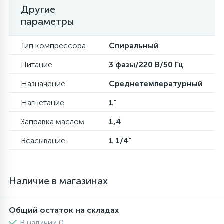
Другие
параметры
16
Пружины бака
Тип компрессора
Спиральный
44
Ребра барабана
Питание
3 фазы/220 В/50 Гц
Назначение
Среднетемпературный
147
Ремни привода
Нагнетание
1"
127
Заправка маслом
1,4
Ручки люка
Всасывание
1 1/4"
33
Ручки переключения
Наличие в магазинах
94
Сальники барабана
Общий остаток на складах
77
Сливные насосы (помпы)
В наличии 0