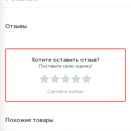
45
Сливные фильтры
Отзывы
5
Смазки
15
Стекла люка
Хотите оставить отзыв?
Поставьте свою оценку!
27
Суппорты (ступицы)
6
Сделайте выбор!
Таходатчики
90
ТЭНы (нагревательные элементы)
Похожие товары
12
Улитки помп