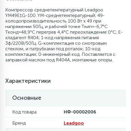
Компрессор среднетемпературный Leadgoo
6
4
Шлейфы дверей
Панели управления
Фильтры осушители
YM49E1G-100. YM-среднетемпературный; 49-
холодопроизводительность 100 Вт x 49 при
напряжении 50Гц, и рабочей точке Tкип=-6,7°C
87
3
Фильтры для воды
Патрубки
Фильтры разборные
Tконд=48,9°C перегрев 4,4°C переохлаждение 0°C; E-
хладагент R404; 1-код напряжения питания
3ф/220В/50Гц; G-комплектация со смотровым
39
1
стеклом, и патрубками под роталок; 10-код
Вентили, проколки
Петли люка
Шаровые вентили
комплектации; 0-инженерный код. Поставляется с
заправкой маслом под R404A, монтажные опоры.
2
Пластиковые изделия
Электрокомпоненты
Характеристики
22
Подшипники
Основные
2
Программаторы, таймеры
Код товара
НФ-00002006
Бренд
Leadgoo
1
Противовесы