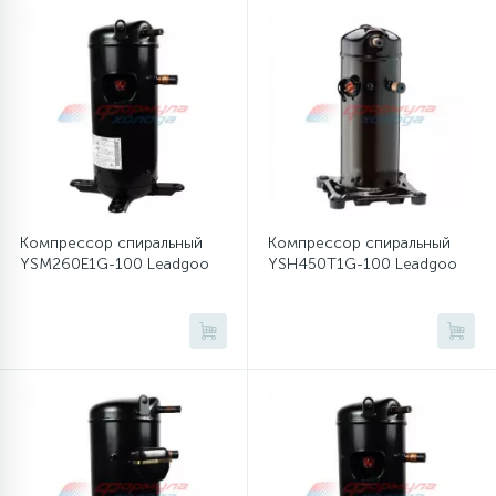
12
Шкивы барабана
9
Шланги залива
27
Шланги слива
Компрессор спиральный
Компрессор спиральный
YSM260E1G-100 Leadgoo
YSH450T1G-100 Leadgoo
20
Щетки двигателя
30
Электронные модули