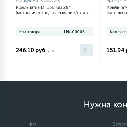
Артикул:
НФ-00005070
Артикул:
Н
Крыльчатка D=230 мм 28°
Крыльчат
(металлическая, всасывание/отвод
(металлич
77
Сливные насосы (помпы)
тепла)
воздуха)
45
Код товара
НФ-00005070
Код това
Сливные фильтры
246.10 руб.
151.94 
5
/шт
Смазки
15
Стекла люка
27
Суппорты (ступицы)
Нужна кон
6
Таходатчики
ТЭНы (нагревательные
90