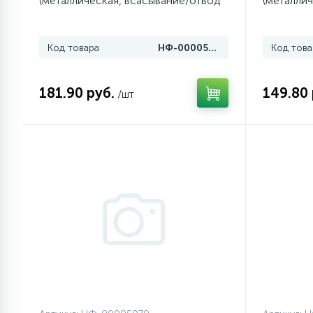
(металлическая, всасывание/отвод
(металлич
тепла)
воздуха)
1
Противовесы
Код товара
НФ-00005071
Код това
16
Пружины бака
181.90 руб.
149.80 
/шт
44
Ребра барабана
147
Ремни привода
127
Ручки люка
33
Ручки переключения
94
Сальники барабана