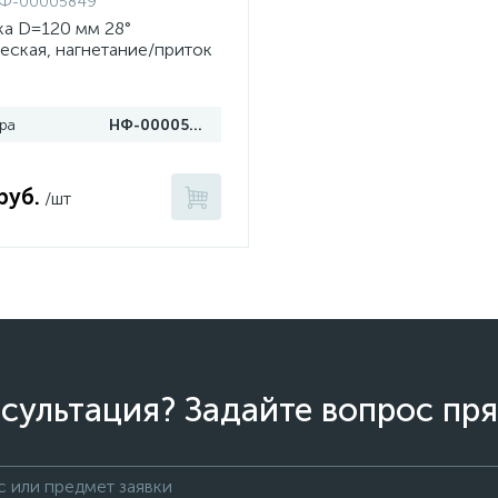
Ф-00005849
ка D=120 мм 28°
еская, нагнетание/приток
ра
НФ-00005849
руб.
/шт
сультация? Задайте вопрос пря