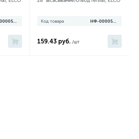
ла), ELCO
28° (всасывание/отвод тепла), ELCO
НФ-00005847
Код товара
НФ-00005848
159.43 руб.
/шт