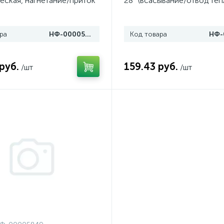
еская, нагнетание/приток
28° (всасывание/отвод теп
ра
НФ-00005073
Код товара
руб.
159.43 руб.
/шт
/шт