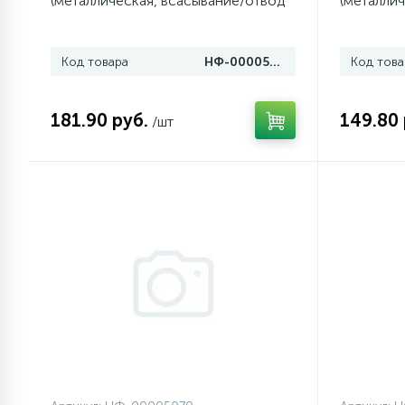
(металлическая, всасывание/отвод
(металлич
тепла)
воздуха)
1
Противовесы
Код товара
НФ-00005071
Код това
16
Пружины бака
181.90 руб.
149.80 
/шт
44
Ребра барабана
147
Ремни привода
127
Ручки люка
33
Ручки переключения
94
Сальники барабана