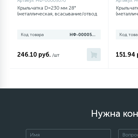
Артикул:
НФ-00005070
Артикул:
Н
Крыльчатка D=230 мм 28°
Крыльчат
(металлическая, всасывание/отвод
(металлич
77
Сливные насосы (помпы)
тепла)
воздуха)
45
Код товара
НФ-00005070
Код това
Сливные фильтры
246.10 руб.
151.94 
5
/шт
Смазки
15
Стекла люка
27
Суппорты (ступицы)
Нужна кон
6
Таходатчики
ТЭНы (нагревательные
90