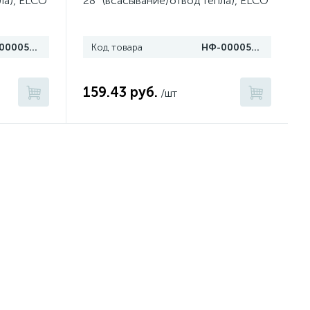
ла), ELCO
28° (всасывание/отвод тепла), ELCO
НФ-00005847
Код товара
НФ-00005848
159.43 руб.
/шт