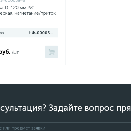
Ф-00005849
ка D=120 мм 28°
еская, нагнетание/приток
ра
НФ-00005849
руб.
/шт
сультация? Задайте вопрос пря