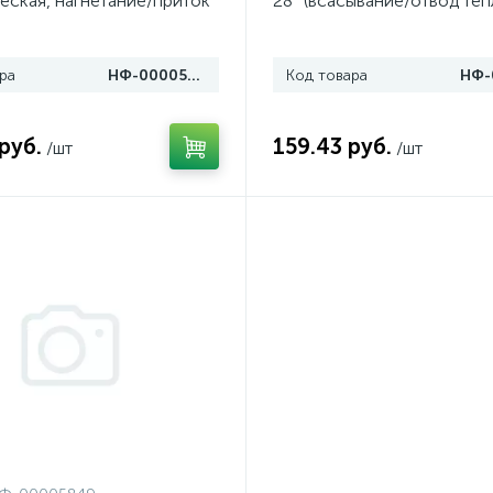
еская, нагнетание/приток
28° (всасывание/отвод теп
ра
НФ-00005073
Код товара
руб.
159.43 руб.
/шт
/шт