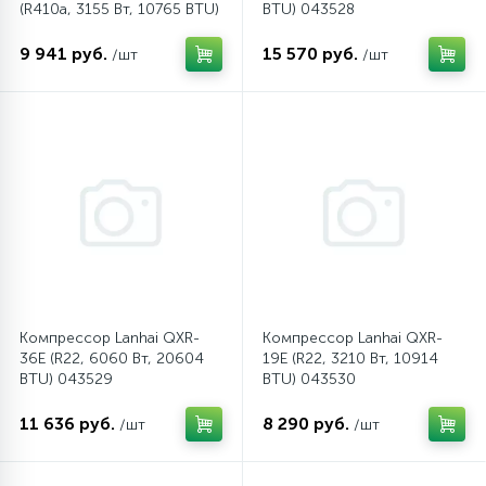
(R410a, 3155 Вт, 10765 BTU)
BTU) 043528
043603
45
9 941 руб.
15 570 руб.
/шт
/шт
Сливные фильтры
5
Смазки
15
Стекла люка
27
Суппорты (ступицы)
6
Компрессор Lanhai QXR-
Компрессор Lanhai QXR-
Таходатчики
36E (R22, 6060 Вт, 20604
19E (R22, 3210 Вт, 10914
BTU) 043529
BTU) 043530
90
ТЭНы (нагревательные элементы)
11 636 руб.
8 290 руб.
/шт
/шт
12
Улитки помп