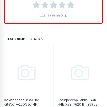
16
Пружины бака
Сделайте выбор!
44
Ребра барабана
Похожие товары
147
Ремни привода
127
Ручки люка
33
Ручки переключения
94
Сальники барабана
Компрессор TOSHIBA
Компрессор Lanhai QXR-
77
GMCC PA130G1C-4FT
44E (R22, 7620 Вт, 25908
Сливные насосы (помпы)