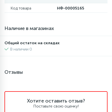
Код товара
НФ-00005165
6
4
Шлейфы дверей
Панели управления
Фильтры осушители
87
3
Фильтры для воды
Патрубки
Фильтры разборные
Наличие в магазинах
39
1
Общий остаток на складах
Вентили, проколки
Петли люка
Шаровые вентили
В наличии 0
2
Пластиковые изделия
Электрокомпоненты
Отзывы
22
Подшипники
2
Программаторы, таймеры
Хотите оставить отзыв?
1
Поставьте свою оценку!
Противовесы