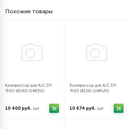
Похожие товары
16
Пружины бака
44
Ребра барабана
147
Ремни привода
127
Ручки люка
Компрессор для A/C DY
Компрессор для A/C DY
33
Ручки переключения
7H15 (8240) (148311)
7H15 (8126) (148525)
94
Сальники барабана
10 400 руб.
10 674 руб.
/шт
/шт
77
Сливные насосы (помпы)