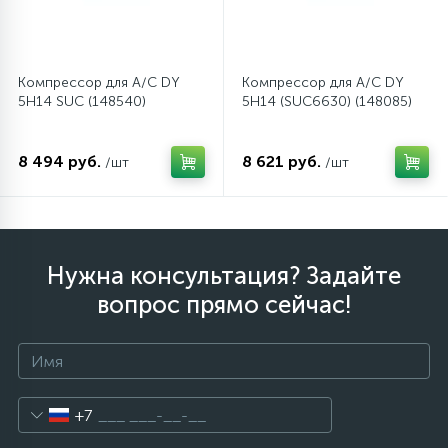
12
Шкивы барабана
Компрессор для A/C DY
Компрессор для A/C DY
5H14 SUC (148540)
5H14 (SUC6630) (148085)
9
Шланги залива
8 494 руб.
8 621 руб.
/шт
/шт
27
Шланги слива
20
Щетки двигателя
Нужна консультация? Задайте
вопрос прямо сейчас!
30
Электронные модули
+7