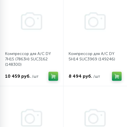
45
Сливные фильтры
5
Смазки
15
Стекла люка
Компрессор для A/C DY
Компрессор для A/C DY
7H15 (7863Н) SUC3162
5H14 SUC3969 (149246)
(148300)
27
Суппорты (ступицы)
10 459 руб.
8 494 руб.
/шт
/шт
6
Таходатчики
90
ТЭНы (нагревательные элементы)
12
Улитки помп