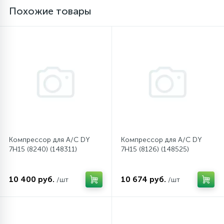
Похожие товары
16
Пружины бака
44
Ребра барабана
147
Ремни привода
127
Ручки люка
Компрессор для A/C DY
Компрессор для A/C DY
7H15 (8240) (148311)
7H15 (8126) (148525)
33
Ручки переключения
10 400 руб.
10 674 руб.
/шт
/шт
94
Сальники барабана
77
Сливные насосы (помпы)