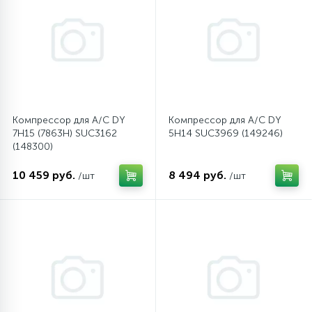
45
Сливные фильтры
5
Смазки
Компрессор для A/C DY
Компрессор для A/C DY
15
Стекла люка
7H15 (7863Н) SUC3162
5H14 SUC3969 (149246)
(148300)
27
10 459 руб.
8 494 руб.
Суппорты (ступицы)
/шт
/шт
6
Таходатчики
90
ТЭНы (нагревательные элементы)
12
Улитки помп