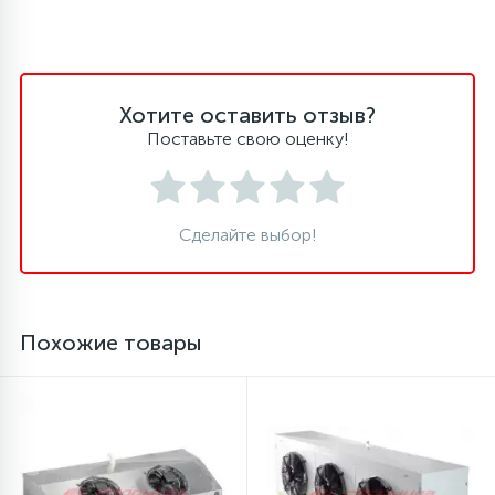
45
Сливные фильтры
Хотите оставить отзыв?
5
Смазки
Поставьте свою оценку!
15
Стекла люка
Сделайте выбор!
27
Суппорты (ступицы)
Похожие товары
6
Таходатчики
90
ТЭНы (нагревательные элементы)
12
Улитки помп