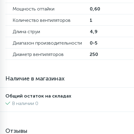
Мощность оттайки
0,60
16
Пружины бака
Количество вентиляторов
1
Длина струи
4,9
44
Ребра барабана
Диапазон производительности
0-5
147
Ремни привода
Диаметр вентиляторов
250
127
Ручки люка
Наличие в магазинах
33
Ручки переключения
Общий остаток на складах
В наличии 0
94
Сальники барабана
77
Отзывы
Сливные насосы (помпы)