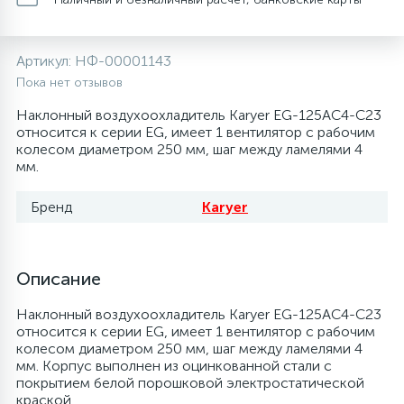
20
28
48
13
6
Термопредохранители
Перфолента, траверса
Уплотнительные кольца, сальники
Крестовины
Соленоидные вентили
Течеискатели электронные
Артикул:
НФ-00001143
24
56
15
2
5
Пока нет отзывов
Фильтры-осушители/Маслоотделители
Заслонки
Провод, кабель, гофра
Крышки
Теплоизоляция (труба, лист, лента, клей)
Трубогибы
Наклонный воздухоохладитель Karyer EG-125AC4-C23
относится к серии EG, имеет 1 вентилятор с рабочим
20
16
16
6
колесом диаметром 250 мм, шаг между ламелями 4
Лотки (поддоны) для сбора конденсата
Пульты универсальные, платы управления
Фитинг
Крючки люка
Терморегулирующие вентили
Труборасширители
мм.
Фреон для автокондиционеров и
20
5
1
Бренд
Karyer
Лампы, защитные коробы
Теплоизоляция
Люки в сборе
Труба медная (бухтовая)
Труборезы
рефрижераторов
188
4
Модули управления
Труба алюминиевая
Шланги (фреонопроводы)
Манжеты люка
Труба медная (хлысты)
Шланги зарядные
Описание
Наклонный воздухоохладитель Karyer EG-125AC4-C23
7
5
Ручки для холодильника
Труба медная
Ножки
Фильтры антикислотные
относится к серии EG, имеет 1 вентилятор с рабочим
колесом диаметром 250 мм, шаг между ламелями 4
мм. Корпус выполнен из оцинкованной стали с
44
7
7
покрытием белой порошковой электростатической
Уплотнительная резина
Фреон для кондиционеров
Обода, рамки люка
Фильтры маслянные
краской.