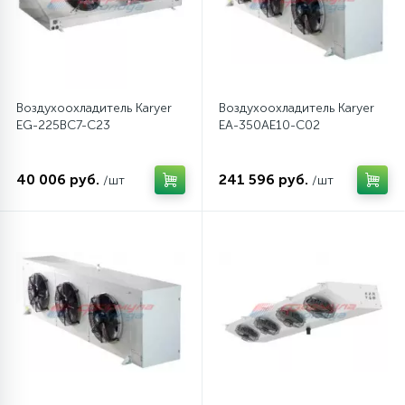
12
Шкивы барабана
9
Воздухоохладитель Karyer
Воздухоохладитель Karyer
Шланги залива
EG-225BC7-C23
EA-350AE10-C02
27
Шланги слива
40 006 руб.
241 596 руб.
/шт
/шт
20
Щетки двигателя
30
Электронные модули