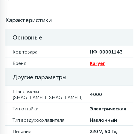
6
4
Шлейфы дверей
Панели управления
Фильтры осушители
Характеристики
87
3
Фильтры для воды
Патрубки
Фильтры разборные
Основные
39
1
Вентили, проколки
Петли люка
Шаровые вентили
Код товара
НФ-00001143
Бренд
Karyer
2
Пластиковые изделия
Электрокомпоненты
Другие параметры
22
Подшипники
Шаг ламели
4000
[SHAG_LAMELI_SHAG_LAMELI]
2
Тип оттайки
Электрическая
Программаторы, таймеры
Тип воздухоохладителя
Наклонный
1
Противовесы
Питание
220 V, 50 Гц