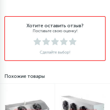
45
Сливные фильтры
Хотите оставить отзыв?
5
Смазки
Поставьте свою оценку!
15
Стекла люка
Сделайте выбор!
27
Суппорты (ступицы)
Похожие товары
6
Таходатчики
90
ТЭНы (нагревательные элементы)
12
Улитки помп