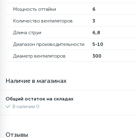
Мощность оттайки
6
16
Пружины бака
Количество вентиляторов
3
Длина струи
6,8
44
Ребра барабана
Диапазон производительности
5-10
147
Ремни привода
Диаметр вентиляторов
300
127
Ручки люка
Наличие в магазинах
33
Ручки переключения
Общий остаток на складах
В наличии 0
94
Сальники барабана
77
Отзывы
Сливные насосы (помпы)