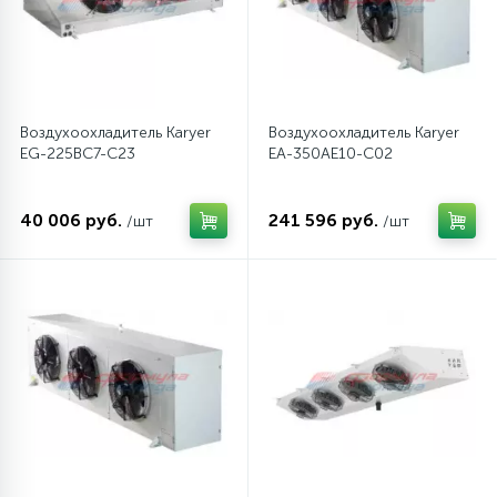
12
Шкивы барабана
9
Воздухоохладитель Karyer
Воздухоохладитель Karyer
Шланги залива
EG-225BC7-C23
EA-350AE10-C02
27
Шланги слива
40 006 руб.
241 596 руб.
/шт
/шт
20
Щетки двигателя
30
Электронные модули