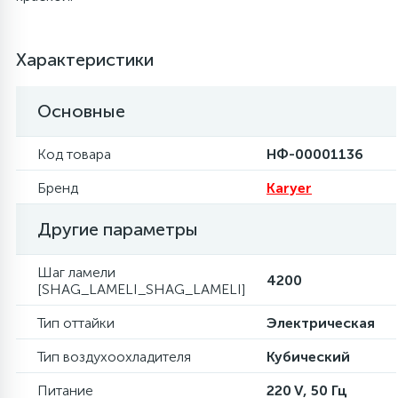
6
4
Шлейфы дверей
Панели управления
Фильтры осушители
Характеристики
87
3
Фильтры для воды
Патрубки
Фильтры разборные
Основные
39
1
Вентили, проколки
Петли люка
Шаровые вентили
Код товара
НФ-00001136
Бренд
Karyer
2
Пластиковые изделия
Электрокомпоненты
Другие параметры
22
Подшипники
Шаг ламели
4200
[SHAG_LAMELI_SHAG_LAMELI]
2
Тип оттайки
Электрическая
Программаторы, таймеры
Тип воздухоохладителя
Кубический
1
Противовесы
Питание
220 V, 50 Гц