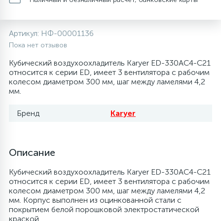
20
28
48
13
6
Термопредохранители
Перфолента, траверса
Уплотнительные кольца, сальники
Крестовины
Соленоидные вентили
Течеискатели электронные
Артикул:
НФ-00001136
24
56
15
2
5
Пока нет отзывов
Фильтры-осушители/Маслоотделители
Заслонки
Провод, кабель, гофра
Крышки
Теплоизоляция (труба, лист, лента, клей)
Трубогибы
Кубический воздухоохладитель Karyer ED-330AC4-C21
относится к серии ED, имеет 3 вентилятора с рабочим
20
16
16
6
колесом диаметром 300 мм, шаг между ламелями 4,2
Лотки (поддоны) для сбора конденсата
Пульты универсальные, платы управления
Фитинг
Крючки люка
Терморегулирующие вентили
Труборасширители
мм.
Фреон для автокондиционеров и
20
5
1
Бренд
Karyer
Лампы, защитные коробы
Теплоизоляция
Люки в сборе
Труба медная (бухтовая)
Труборезы
рефрижераторов
188
4
Модули управления
Труба алюминиевая
Шланги (фреонопроводы)
Манжеты люка
Труба медная (хлысты)
Шланги зарядные
Описание
Кубический воздухоохладитель Karyer ED-330AC4-C21
7
5
Ручки для холодильника
Труба медная
Ножки
Фильтры антикислотные
относится к серии ED, имеет 3 вентилятора с рабочим
колесом диаметром 300 мм, шаг между ламелями 4,2
мм. Корпус выполнен из оцинкованной стали с
44
7
7
покрытием белой порошковой электростатической
Уплотнительная резина
Фреон для кондиционеров
Обода, рамки люка
Фильтры маслянные
краской.