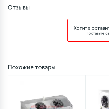
Отзывы
1
Противовесы
16
Хотите остави
Пружины бака
Поставьте с
44
Ребра барабана
147
Ремни привода
Похожие товары
127
Ручки люка
33
Ручки переключения
94
Сальники барабана