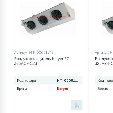
элементы)
12
Улитки помп
12
Шкивы барабана
9
Шланги залива
Артикул:
НФ-00001148
Артикул:
Н
Воздухоохладитель Karyer EG-
Воздухоо
27
325AC7-C23
325AB4-
Шланги слива
20
Код товара
НФ-00001148
Код това
Щетки двигателя
Бренд
Karyer
Бренд
30
Электронные модули