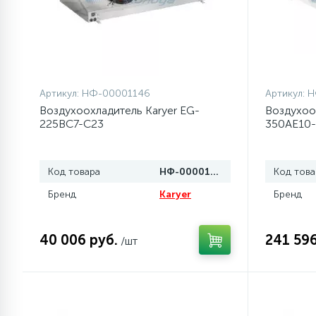
77
Сливные насосы (помпы)
45
Сливные фильтры
Артикул:
НФ-00001146
Артикул:
Н
Воздухоохладитель Karyer EG-
Воздухоо
225BC7-C23
350AE10
5
Смазки
15
Код товара
НФ-00001146
Код това
Стекла люка
Бренд
Karyer
Бренд
27
Суппорты (ступицы)
40 006 руб.
241 596
/шт
6
Таходатчики
ТЭНы (нагревательные
90