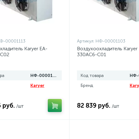
Ф-00001113
Артикул:
НФ-00001103
хладитель Karyer EA-
Воздухоохладитель Karyer
-C02
330AC6-C01
ра
НФ-00001113
Код товара
Karyer
Бренд
Kary
 руб.
82 839 руб.
/шт
/шт