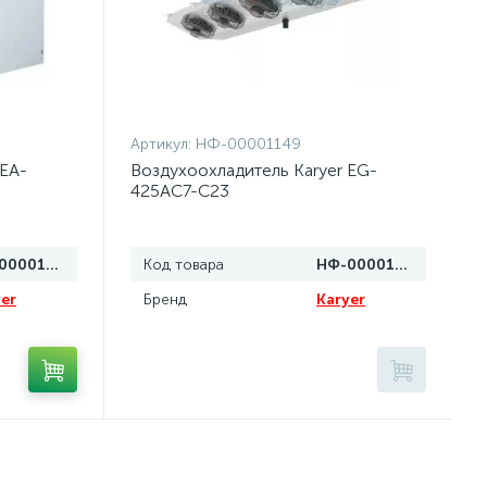
Артикул:
НФ-00001149
 EA-
Воздухоохладитель Karyer EG-
425AC7-C23
НФ-00001103
Код товара
НФ-00001149
er
Бренд
Karyer