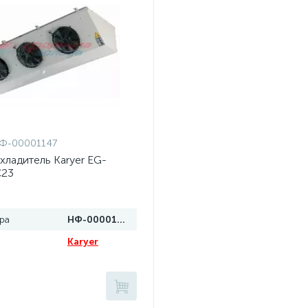
Ф-00001147
хладитель Karyer EG-
C23
ра
НФ-00001147
Karyer