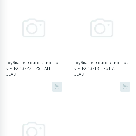
16
Пружины бака
44
Ребра барабана
147
Ремни привода
Трубка теплоизоляционная
Трубка теплоизоляционная
K-FLEX 13x22 - 2ST ALL
K-FLEX 13x18 - 2ST ALL
127
Ручки люка
CLAD
CLAD
33
Ручки переключения
94
Сальники барабана
77
Сливные насосы (помпы)