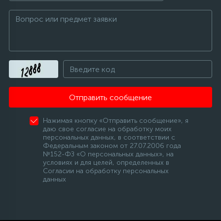
12
Шкивы барабана
9
Шланги залива
27
Шланги слива
Отправить сообщение
Нажимая кнопку «Отправить сообщение», я
20
Щетки двигателя
даю свое согласие на обработку моих
персональных данных, в соответствии с
Федеральным законом от 27.07.2006 года
№152-ФЗ «О персональных данных», на
30
Электронные модули
условиях и для целей, определенных в
Согласии на обработку персональных
данных