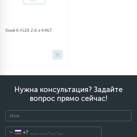
45
Сливные фильтры
Клей K-FLEX 2,6 л К467
5
Смазки
15
Стекла люка
27
Суппорты (ступицы)
Нужна консультация? Задайте
6
вопрос прямо сейчас!
Таходатчики
90
ТЭНы (нагревательные элементы)
+7
12
Улитки помп