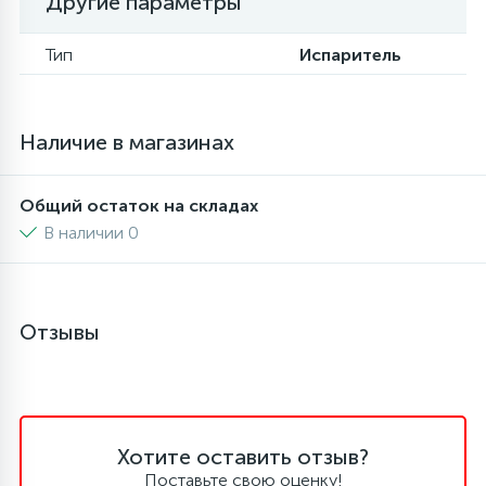
Другие параметры
16
Пружины бака
Тип
Испаритель
44
Ребра барабана
Наличие в магазинах
147
Ремни привода
Общий остаток на складах
В наличии 0
127
Ручки люка
33
Отзывы
Ручки переключения
94
Сальники барабана
Хотите оставить отзыв?
77
Сливные насосы (помпы)
Поставьте свою оценку!