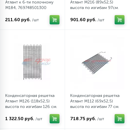
Атлант к 6-ти полочному
Атлант М216 (89х52,5)
М184, 769748501300
высота по изгибам 97см.
341775103171
12
Шкивы барабана
211.60 руб.
901.60 руб.
/шт
/шт
9
Шланги залива
27
Шланги слива
20
Щетки двигателя
30
Электронные модули
Конденсаторная решетка
Конденсаторная решетка
Атлант М126 (118х52,5)
Атлант М112 (69х52,5)
высота по изгибам 126 см.
высота по изгибам 77 см.
341775103173
341775103172
1 322.50 руб.
718.75 руб.
/шт
/шт