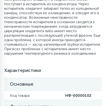
поступает в испаритель из конденсатора. Через
4
испаритель хладагент забирает тепло из холодильной
Панели управления
Фильтры осушители
камеры, способствуя ее охлаждению, и отводит его в
конденсатор. Возможные неисправности:
Неисправности испарителя в основном сводятся к
87
Патрубки
Фильтры разборные
механическим повреждениям, когда затрудняется
циркуляция хладагента либо имеет место
разгерметизация с последующей утечкой фреона. Еще
39
одна проблема, с которой иногда приходится
Петли люка
Шаровые вентили
сталкиваться — засор капиллярной трубки испарителя.
При всех проблемах с испарителем имеет место
нарушение температурного режима в холодильнике.
2
Пластиковые изделия
Электрокомпоненты
22
Характеристики
Подшипники
Основные
2
Программаторы, таймеры
Код товара
НФ-00000102
1
Противовесы