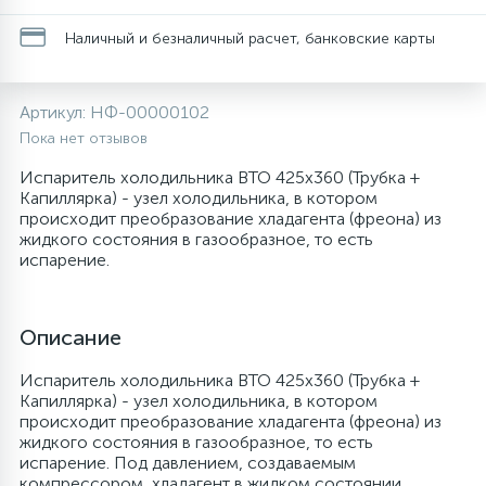
20
28
48
6
Наличный и безналичный расчет, банковские карты
Перфолента, траверса
Уплотнительные кольца, сальники
Крестовины
Соленоидные вентили
Течеискатели электронные
24
56
15
2
Фильтры-осушители/Маслоотделители
Провод, кабель, гофра
Крышки
Теплоизоляция (труба, лист, лента, клей)
Трубогибы
Артикул:
НФ-00000102
Пока нет отзывов
20
16
16
Испаритель холодильника ВТО 425х360 (Трубка +
Пульты универсальные, платы управления
Фитинг
Крючки люка
Терморегулирующие вентили
Труборасширители
Капиллярка) - узел холодильника, в котором
происходит преобразование хладагента (фреона) из
жидкого состояния в газообразное, то есть
Фреон для автокондиционеров и
20
1
Теплоизоляция
Люки в сборе
Труба медная (бухтовая)
Труборезы
испарение.
рефрижераторов
188
Труба алюминиевая
Шланги (фреонопроводы)
Манжеты люка
Труба медная (хлысты)
Шланги зарядные
Описание
Испаритель холодильника ВТО 425х360 (Трубка +
5
Труба медная
Ножки
Фильтры антикислотные
Капиллярка) - узел холодильника, в котором
происходит преобразование хладагента (фреона) из
жидкого состояния в газообразное, то есть
44
7
Фреон для кондиционеров
Обода, рамки люка
Фильтры маслянные
испарение. Под давлением, создаваемым
компрессором, хладагент в жидком состоянии