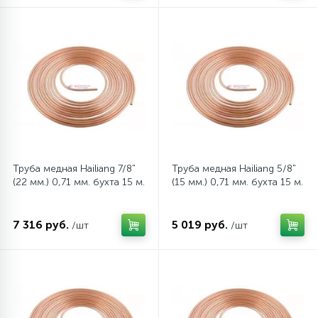
12
Шкивы барабана
9
Шланги залива
27
Шланги слива
Труба медная Hailiang 7/8"
Труба медная Hailiang 5/8"
20
(22 мм.) 0,71 мм. бухта 15 м.
(15 мм.) 0,71 мм. бухта 15 м.
Щетки двигателя
30
7 316 руб.
5 019 руб.
/шт
/шт
Электронные модули