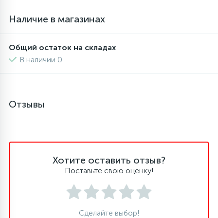
Наличие в магазинах
16
Пружины бака
Общий остаток на складах
44
Ребра барабана
В наличии 0
147
Ремни привода
Отзывы
127
Ручки люка
33
Ручки переключения
Хотите оставить отзыв?
Поставьте свою оценку!
94
Сальники барабана
77
Сделайте выбор!
Сливные насосы (помпы)