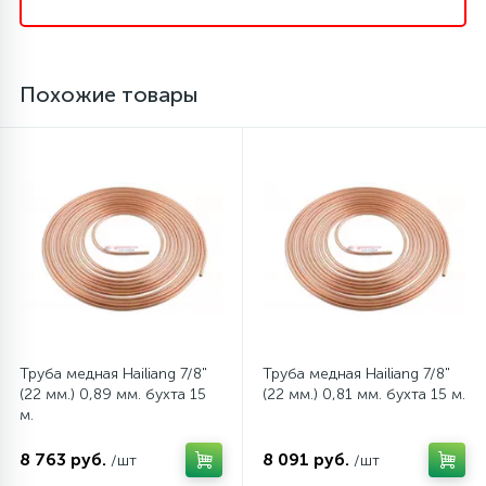
45
Сливные фильтры
Похожие товары
5
Смазки
15
Стекла люка
27
Суппорты (ступицы)
6
Таходатчики
Труба медная Hailiang 7/8"
Труба медная Hailiang 7/8"
(22 мм.) 0,89 мм. бухта 15
(22 мм.) 0,81 мм. бухта 15 м.
90
ТЭНы (нагревательные элементы)
м.
8 763 руб.
8 091 руб.
/шт
/шт
12
Улитки помп