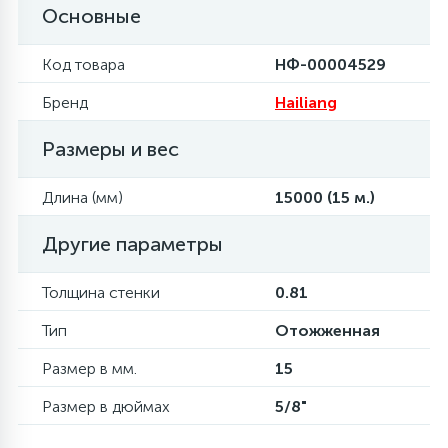
Основные
6
4
Шлейфы дверей
Панели управления
Фильтры осушители
Код товара
НФ-00004529
87
3
Бренд
Hailiang
Фильтры для воды
Патрубки
Фильтры разборные
Размеры и вес
39
1
Вентили, проколки
Петли люка
Шаровые вентили
Длина (мм)
15000 (15 м.)
2
Пластиковые изделия
Электрокомпоненты
Другие параметры
Толщина стенки
0.81
22
Подшипники
Тип
Отожженная
2
Программаторы, таймеры
Размер в мм.
15
Размер в дюймах
5/8"
1
Противовесы