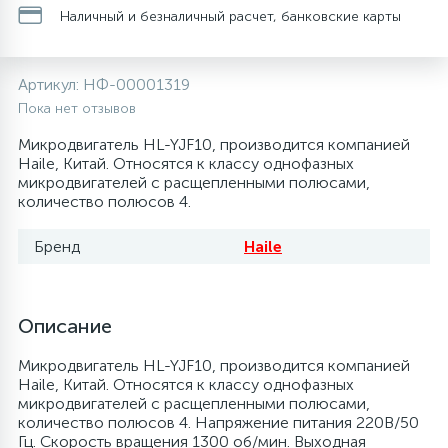
Наличный и безналичный расчет, банковские карты
20
28
48
13
6
Термопредохранители
Перфолента, траверса
Уплотнительные кольца, сальники
Крестовины
Соленоидные вентили
Течеискатели электронные
Артикул:
НФ-00001319
24
56
15
2
5
Фильтры-осушители/Маслоотделители
Заслонки
Провод, кабель, гофра
Крышки
Теплоизоляция (труба, лист, лента, клей)
Трубогибы
Пока нет отзывов
Микродвигатель HL-YJF10, производится компанией
20
16
16
6
Haile, Китай. Относятся к классу однофазных
Лотки (поддоны) для сбора конденсата
Пульты универсальные, платы управления
Фитинг
Крючки люка
Терморегулирующие вентили
Труборасширители
микродвигателей с расщепленными полюсами,
количество полюсов 4.
Фреон для автокондиционеров и
20
5
1
Лампы, защитные коробы
Теплоизоляция
Люки в сборе
Труба медная (бухтовая)
Труборезы
рефрижераторов
Бренд
Haile
188
4
Модули управления
Труба алюминиевая
Шланги (фреонопроводы)
Манжеты люка
Труба медная (хлысты)
Шланги зарядные
Описание
7
5
Ручки для холодильника
Труба медная
Ножки
Фильтры антикислотные
Микродвигатель HL-YJF10, производится компанией
Haile, Китай. Относятся к классу однофазных
микродвигателей с расщепленными полюсами,
44
7
7
количество полюсов 4. Напряжение питания 220В/50
Уплотнительная резина
Фреон для кондиционеров
Обода, рамки люка
Фильтры маслянные
Гц. Скорость вращения 1300 об/мин. Выходная