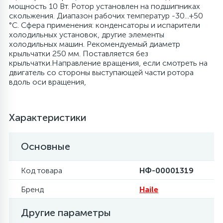
мощность 10 Вт. Ротор установлен на подшипниках
скольжения. Диапазон рабочих температур -30...+50
6
4
Шлейфы дверей
Панели управления
Фильтры осушители
°C. Сфера применения: конденсаторы и испарители
холодильных установок, другие элементы
холодильных машин. Рекомендуемый диаметр
87
3
крыльчатки 250 мм. Поставляется без
Фильтры для воды
Патрубки
Фильтры разборные
крыльчатки.Направление вращения, если смотреть на
двигатель со стороны выступающей части ротора
39
1
вдоль оси вращения,
Вентили, проколки
Петли люка
Шаровые вентили
2
Характеристики
Пластиковые изделия
Электрокомпоненты
Основные
22
Подшипники
Код товара
НФ-00001319
2
Программаторы, таймеры
Бренд
Haile
1
Другие параметры
Противовесы