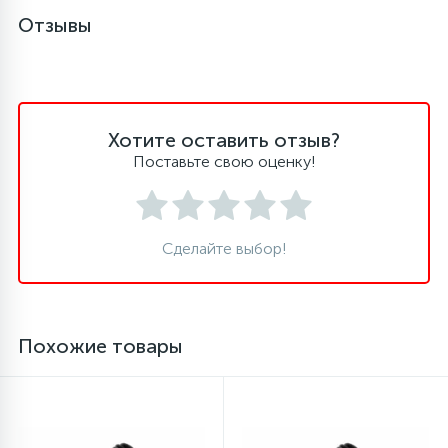
Отзывы
45
Сливные фильтры
5
Смазки
Хотите оставить отзыв?
Поставьте свою оценку!
15
Стекла люка
27
Сделайте выбор!
Суппорты (ступицы)
6
Таходатчики
Похожие товары
90
ТЭНы (нагревательные элементы)
12
Улитки помп