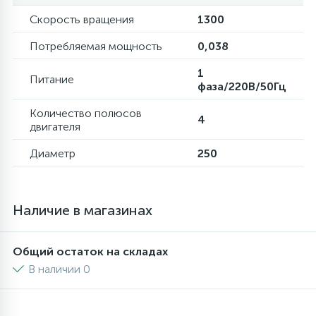
Скорость вращения
1300
16
Пружины бака
Потребляемая мощность
0,038
1
44
Питание
Ребра барабана
фаза/220В/50Гц
Количество полюсов
4
147
двигателя
Ремни привода
Диаметр
250
127
Ручки люка
Наличие в магазинах
33
Ручки переключения
Общий остаток на складах
94
Сальники барабана
В наличии 0
77
Сливные насосы (помпы)