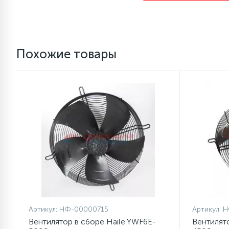
1
Противовесы
Похожие товары
16
Пружины бака
44
Ребра барабана
147
Ремни привода
127
Ручки люка
33
Ручки переключения
Артикул:
НФ-00000715
Артикул:
Н
94
Вентилятор в сборе Haile YWF6E-
Вентилят
Сальники барабана