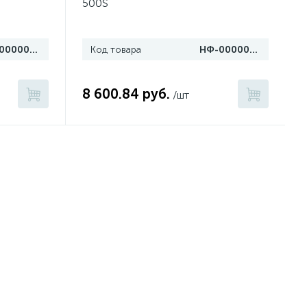
500S
НФ-00000713
Код товара
НФ-00000712
8 600.84 руб.
/шт