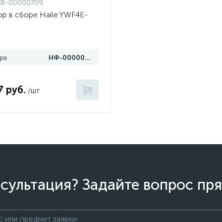
Ф-00000709
ор в сборе Haile YWF4E-
ра
НФ-00000709
7 руб.
/шт
сультация? Задайте вопрос пря