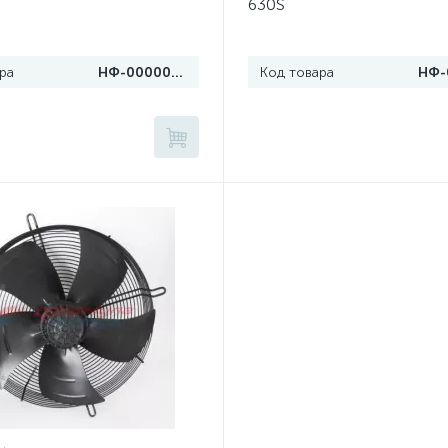
630S
ра
НФ-00000714
Код товара