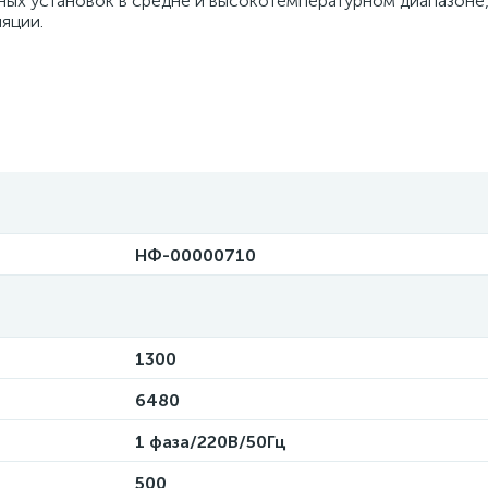
ьных установок в средне и высокотемпературном диапазоне
яции.
НФ-00000710
1300
6480
1 фаза/220В/50Гц
500