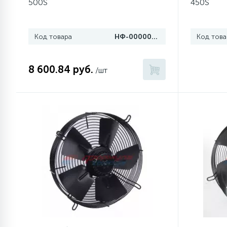
500S
450S
77
Сливные насосы (помпы)
Код товара
НФ-00000715
Код това
45
Сливные фильтры
8 600.84 руб.
/шт
5
Смазки
15
Стекла люка
27
Суппорты (ступицы)
6
Таходатчики
ТЭНы (нагревательные
90