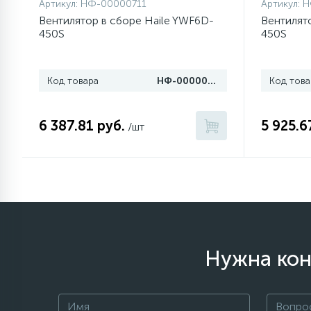
Артикул:
НФ-00000711
Артикул:
Н
элементы)
Вентилятор в сборе Haile YWF6D-
Вентилят
450S
450S
12
Улитки помп
Код товара
НФ-00000711
Код това
12
Шкивы барабана
6 387.81 руб.
5 925.6
/шт
9
Шланги залива
27
Шланги слива
20
Щетки двигателя
Нужна кон
30
Электронные модули