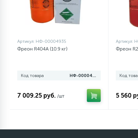
77
Сливные насосы (помпы)
45
Сливные фильтры
Артикул:
НФ-00004935
Артикул:
Н
Фреон R404A (10.9 кг)
Фреон R29
5
Смазки
15
Код товара
НФ-00004935
Код това
Стекла люка
27
7 009.25 руб.
5 560 р
/шт
Суппорты (ступицы)
6
Таходатчики
ТЭНы (нагревательные
90