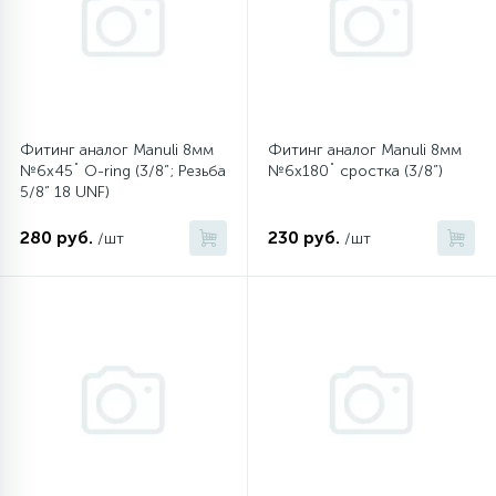
45
Сливные фильтры
5
Смазки
Фитинг аналог Manuli 8мм
Фитинг аналог Manuli 8мм
№6х45˚ O-ring (3/8”; Резьба
№6х180˚ сростка (3/8”)
5/8” 18 UNF)
15
Стекла люка
280 руб.
230 руб.
/шт
/шт
27
Суппорты (ступицы)
6
Таходатчики
90
ТЭНы (нагревательные элементы)
12
Улитки помп