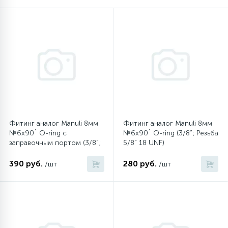
16
Пружины бака
44
Ребра барабана
147
Ремни привода
127
Фитинг аналог Manuli 8мм
Фитинг аналог Manuli 8мм
Ручки люка
№6х90˚ O-ring c
№6х90˚ O-ring (3/8”; Резьба
заправочным портом (3/8”;
5/8” 18 UNF)
Резьба 5/8” 18 UNF)
33
Ручки переключения
390 руб.
280 руб.
/шт
/шт
94
Сальники барабана
77
Сливные насосы (помпы)