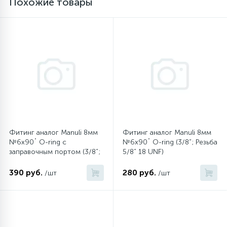
Похожие товары
16
Пружины бака
44
Ребра барабана
147
Ремни привода
127
Ручки люка
Фитинг аналог Manuli 8мм
Фитинг аналог Manuli 8мм
№6х90˚ O-ring c
№6х90˚ O-ring (3/8”; Резьба
заправочным портом (3/8”;
5/8” 18 UNF)
33
Ручки переключения
Резьба 5/8” 18 UNF)
390 руб.
280 руб.
/шт
/шт
94
Сальники барабана
77
Сливные насосы (помпы)