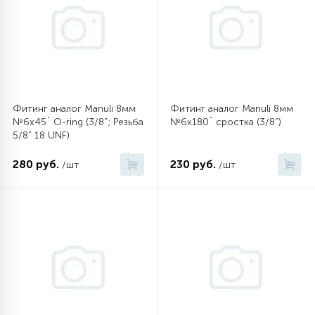
45
Сливные фильтры
5
Смазки
Фитинг аналог Manuli 8мм
Фитинг аналог Manuli 8мм
№6х45˚ O-ring (3/8”; Резьба
№6х180˚ сростка (3/8”)
15
Стекла люка
5/8” 18 UNF)
280 руб.
230 руб.
/шт
/шт
27
Суппорты (ступицы)
6
Таходатчики
90
ТЭНы (нагревательные элементы)
12
Улитки помп