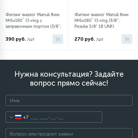
Фитинг аналог Manuli 8мм
Фитинг аналог Manuli 8мм
12
Шкивы барабана
№6х180˚ O-ring c
№6х180˚ O-ring (3/8”;
заправочным портом (3/8”;
Резьба 5/8” 18 UNF)
Резьба 5/8” 18 UNF)
9
390 руб.
270 руб.
/шт
/шт
Шланги залива
27
Шланги слива
Нужна консультация? Задайте
20
Щетки двигателя
вопрос прямо сейчас!
30
Электронные модули
+7