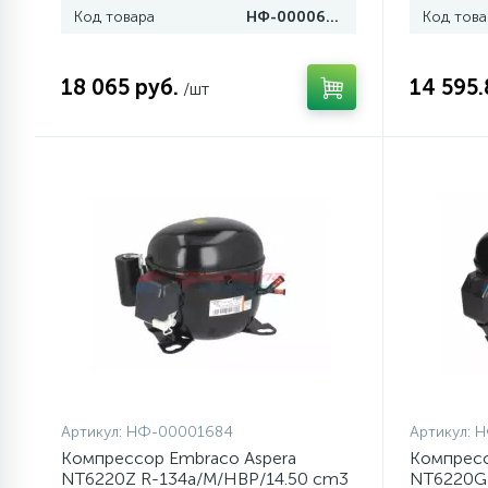
Код товара
НФ-00006070
Код това
77
Сливные насосы (помпы)
18 065 руб.
14 595.
/шт
45
Сливные фильтры
5
Смазки
15
Стекла люка
27
Суппорты (ступицы)
6
Таходатчики
Артикул:
НФ-00001684
Артикул:
Н
Компрессор Embraco Aspera
Компресс
ТЭНы (нагревательные
90
NT6220Z R-134a/M/HBP/14.50 cm3
NT6220GK