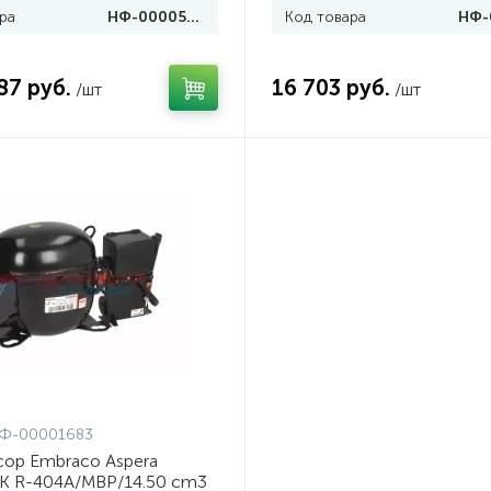
ра
НФ-00005196
Код товара
87 руб.
16 703 руб.
/шт
/шт
Ф-00001683
ор Embraco Aspera
 R-404A/MBP/14.50 cm3