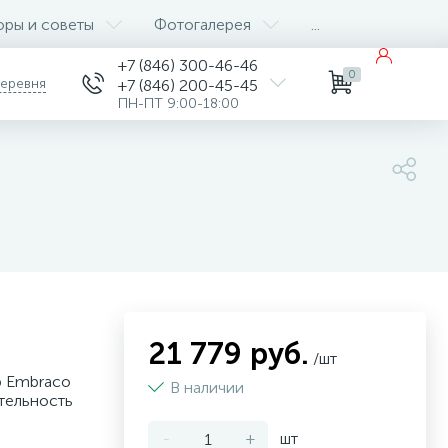
оры и советы
Фотогалерея
...
+7 (846) 300-46-46
0
деревня
+7 (846) 200-45-45
ПН-ПТ 9:00-18:00
21 779 руб.
/шт
р Embraco
В наличии
тельность
-
+
шт