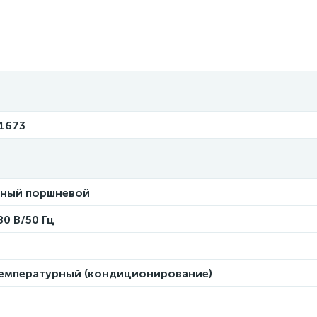
1673
чный поршневой
80 В/50 Гц
емпературный (кондиционирование)