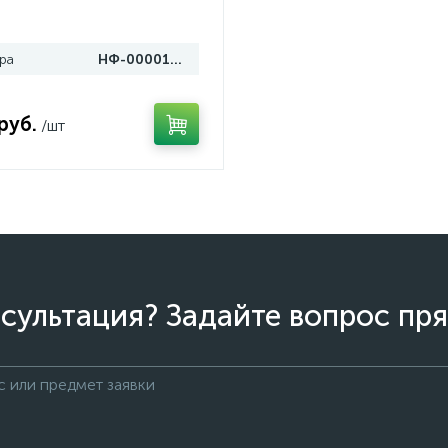
ра
НФ-00001683
руб.
/шт
сультация? Задайте вопрос пря