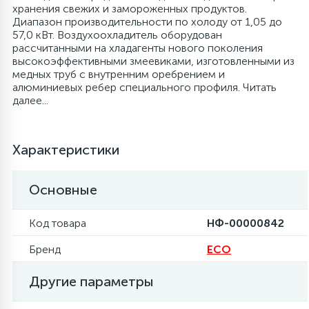
хранения свежих и замороженных продуктов.
Диапазон производительности по холоду от 1,05 до
6
4
Шлейфы дверей
Панели управления
Фильтры осушители
57,0 кВт. Воздухоохладитель оборудован
рассчитанными на хладагенты нового поколения
высокоэффективными змеевиками, изготовленными из
87
3
медных труб с внутренним оребрением и
Фильтры для воды
Патрубки
Фильтры разборные
алюминиевых ребер специального профиля. Читать
далее...
39
1
Вентили, проколки
Петли люка
Шаровые вентили
Характеристики
2
Пластиковые изделия
Электрокомпоненты
Основные
22
Подшипники
Код товара
НФ-00000842
2
Бренд
ECO
Программаторы, таймеры
Другие параметры
1
Противовесы