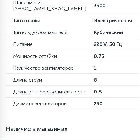
Шаг ламели
3500
[SHAG_LAMELI_SHAG_LAMELI]
16
Пружины бака
Тип оттайки
Электрическая
Тип воздухоохладителя
Кубический
44
Ребра барабана
Питание
220 V, 50 Гц
147
Мощность оттайки
0,75
Ремни привода
Количество вентиляторов
1
127
Ручки люка
Длина струи
8
Диапазон производительности
0-5
33
Ручки переключения
Диаметр вентиляторов
250
94
Сальники барабана
Наличие в магазинах
77
Сливные насосы (помпы)