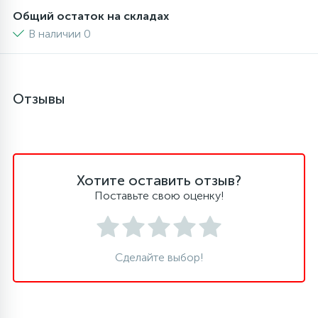
Общий остаток на складах
В наличии 0
45
Сливные фильтры
5
Смазки
Отзывы
15
Стекла люка
27
Хотите оставить отзыв?
Суппорты (ступицы)
Поставьте свою оценку!
6
Таходатчики
Сделайте выбор!
90
ТЭНы (нагревательные элементы)
12
Улитки помп