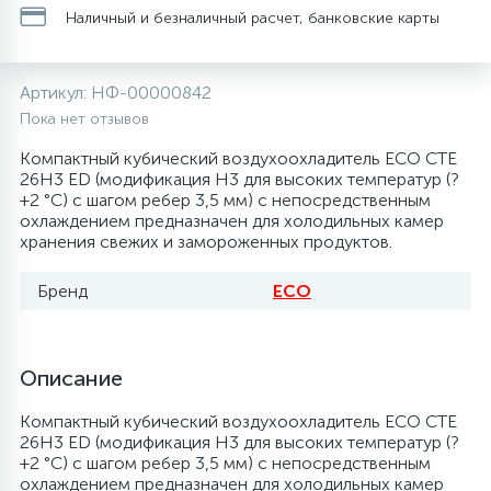
Наличный и безналичный расчет, банковские карты
20
28
48
13
6
Термопредохранители
Перфолента, траверса
Уплотнительные кольца, сальники
Крестовины
Соленоидные вентили
Течеискатели электронные
Артикул:
НФ-00000842
24
56
15
2
5
Фильтры-осушители/Маслоотделители
Заслонки
Провод, кабель, гофра
Крышки
Теплоизоляция (труба, лист, лента, клей)
Трубогибы
Пока нет отзывов
Компактный кубический воздухоохладитель ECO CTE
20
16
16
6
26H3 ED (модификация H3 для высоких температур (?
Лотки (поддоны) для сбора конденсата
Пульты универсальные, платы управления
Фитинг
Крючки люка
Терморегулирующие вентили
Труборасширители
+2 °C) с шагом ребер 3,5 мм) с непосредственным
охлаждением предназначен для холодильных камер
хранения свежих и замороженных продуктов.
Фреон для автокондиционеров и
20
5
1
Лампы, защитные коробы
Теплоизоляция
Люки в сборе
Труба медная (бухтовая)
Труборезы
рефрижераторов
Бренд
ECO
188
4
Модули управления
Труба алюминиевая
Шланги (фреонопроводы)
Манжеты люка
Труба медная (хлысты)
Шланги зарядные
Описание
7
5
Ручки для холодильника
Труба медная
Ножки
Фильтры антикислотные
Компактный кубический воздухоохладитель ECO CTE
26H3 ED (модификация H3 для высоких температур (?
44
7
7
+2 °C) с шагом ребер 3,5 мм) с непосредственным
Уплотнительная резина
Фреон для кондиционеров
Обода, рамки люка
Фильтры маслянные
охлаждением предназначен для холодильных камер