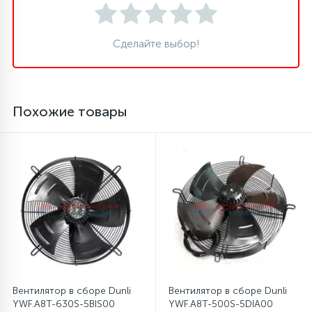
45
Сливные фильтры
Сделайте выбор!
5
Смазки
Похожие товары
15
Стекла люка
27
Суппорты (ступицы)
6
Таходатчики
90
ТЭНы (нагревательные элементы)
Вентилятор в сборе Dunli
Вентилятор в сборе Dunli
YWF.A8T-630S-5BIS00
YWF.A8T-500S-5DIA00
12
Улитки помп