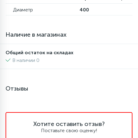
Диаметр
400
16
Пружины бака
44
Наличие в магазинах
Ребра барабана
Общий остаток на складах
147
Ремни привода
В наличии 0
127
Ручки люка
Отзывы
33
Ручки переключения
94
Сальники барабана
Хотите оставить отзыв?
Поставьте свою оценку!
77
Сливные насосы (помпы)