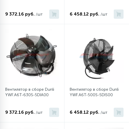
9 372.16 руб.
6 458.12 руб.
/шт
/шт
12
Шкивы барабана
9
Шланги залива
27
Шланги слива
20
Щетки двигателя
Вентилятор в сборе Dunli
Вентилятор в сборе Dunli
30
Электронные модули
YWF.A6T-630S-5DIA00
YWF.A6T-500S-5DIS00
9 372.16 руб.
6 458.12 руб.
/шт
/шт