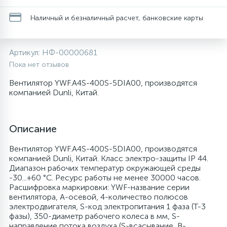
20
28
48
13
6
Наличный и безналичный расчет, банковские карты
Термопредохранители
Перфолента, траверса
Уплотнительные кольца, сальники
Крестовины
Соленоидные вентили
Течеискатели электронные
24
56
15
2
5
Фильтры-осушители/Маслоотделители
Заслонки
Провод, кабель, гофра
Крышки
Теплоизоляция (труба, лист, лента, клей)
Трубогибы
Артикул:
НФ-00000681
Пока нет отзывов
20
16
16
6
Вентилятор YWF.A4S-400S-5DIA00, производятся
Лотки (поддоны) для сбора конденсата
Пульты универсальные, платы управления
Фитинг
Крючки люка
Терморегулирующие вентили
Труборасширители
компанией Dunli, Китай.
Фреон для автокондиционеров и
20
5
1
Лампы, защитные коробы
Теплоизоляция
Люки в сборе
Труба медная (бухтовая)
Труборезы
рефрижераторов
Описание
188
4
Вентилятор YWF.A4S-400S-5DIA00, производятся
Модули управления
Труба алюминиевая
Шланги (фреонопроводы)
Манжеты люка
Труба медная (хлысты)
Шланги зарядные
компанией Dunli, Китай. Класс электро-защиты IP 44.
Диапазон рабочих температур окружающей среды
-30...+60 °C. Ресурс работы не менее 30000 часов.
7
5
Ручки для холодильника
Труба медная
Ножки
Фильтры антикислотные
Расшифровка маркировки: YWF-название серии
вентилятора, A-осевой, 4-количество полюсов
электродвигателя, S-код электропитания 1 фаза (T-3
44
7
7
Уплотнительная резина
Фреон для кондиционеров
Обода, рамки люка
Фильтры маслянные
фазы), 350-диаметр рабочего колеса в мм, S-
направление потока воздуха (S-всасывание, В-