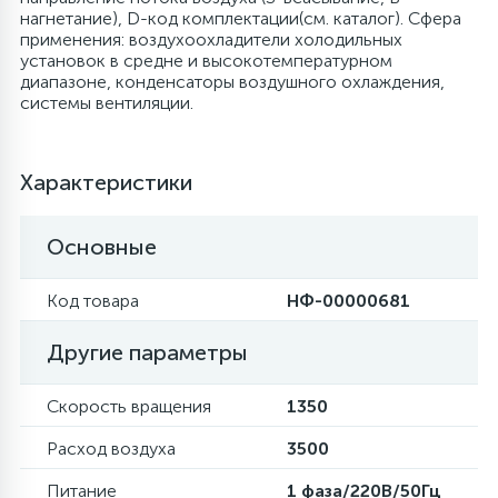
нагнетание), D-код комплектации(см. каталог). Сфера
6
4
применения: воздухоохладители холодильных
Шлейфы дверей
Панели управления
Фильтры осушители
установок в средне и высокотемпературном
диапазоне, конденсаторы воздушного охлаждения,
системы вентиляции.
87
3
Фильтры для воды
Патрубки
Фильтры разборные
Характеристики
39
1
Вентили, проколки
Петли люка
Шаровые вентили
Основные
2
Пластиковые изделия
Электрокомпоненты
Код товара
НФ-00000681
22
Подшипники
Другие параметры
2
Скорость вращения
1350
Программаторы, таймеры
Расход воздуха
3500
1
Противовесы
Питание
1 фаза/220В/50Гц