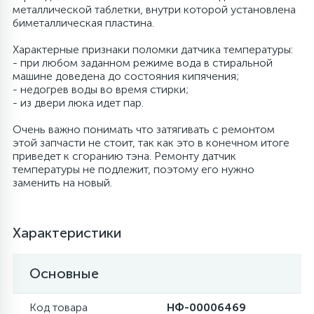
металлической таблетки, внутри которой установлена
биметаллическая пластина.
6
Шлейфы дверей
Фильтры осушители
Характерные признаки поломки датчика температуры:
- при любом заданном режиме вода в стиральной
3
Фильтры для воды
Фильтры разборные
машине доведена до состояния кипячения;
- недогрев воды во время стирки;
- из двери люка идет пар.
1
Вентили, проколки
Шаровые вентили
Очень важно понимать что затягивать с ремонтом
этой запчасти не стоит, так как это в конечном итоге
приведет к сгоранию тэна. Ремонту датчик
Электрокомпоненты
температуры не подлежит, поэтому его нужно
заменить на новый.
Характеристики
Основные
Код товара
НФ-00006469