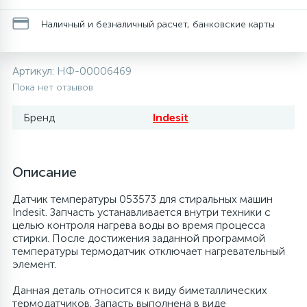
20
28
13
6
Наличный и безналичный расчет, банковские карты
Термопредохранители
Перфолента, траверса
Уплотнительные кольца, сальники
Соленоидные вентили
Течеискатели электронные
24
56
15
5
Фильтры-осушители/Маслоотделители
Заслонки
Провод, кабель, гофра
Теплоизоляция (труба, лист, лента, клей)
Трубогибы
Артикул:
НФ-00006469
Пока нет отзывов
20
16
6
Лотки (поддоны) для сбора конденсата
Пульты универсальные, платы управления
Фитинг
Терморегулирующие вентили
Труборасширители
Бренд
Indesit
Фреон для автокондиционеров и
5
1
Лампы, защитные коробы
Теплоизоляция
Труба медная (бухтовая)
Труборезы
рефрижераторов
Описание
4
Датчик температуры 053573 для стиральных машин
Модули управления
Труба алюминиевая
Шланги (фреонопроводы)
Труба медная (хлысты)
Шланги зарядные
Indesit. Запчасть устанавливается внутри техники с
целью контроля нагрева воды во время процесса
стирки. После достижения заданной программой
7
Ручки для холодильника
Труба медная
Фильтры антикислотные
температуры термодатчик отключает нагревательный
элемент.
7
7
Данная деталь относится к виду биметаллических
Уплотнительная резина
Фреон для кондиционеров
Фильтры маслянные
термодатчиков. Запасть выполнена в виде