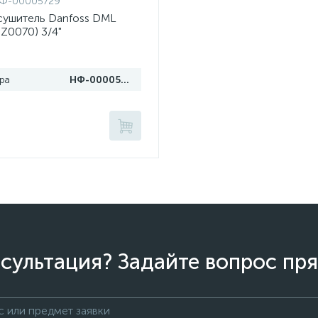
Ф-00005729
сушитель Danfoss DML
Z0070) 3/4"
ра
НФ-00005729
сультация? Задайте вопрос пря