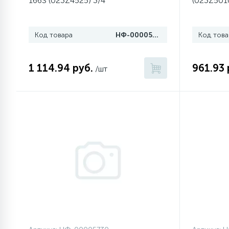
166S (023Z4525) 3/4"
(023Z5010
1
Противовесы
Код товара
НФ-00005694
Код това
16
Пружины бака
1 114.94 руб.
961.93 
/шт
44
Ребра барабана
147
Ремни привода
127
Ручки люка
33
Ручки переключения
94
Сальники барабана