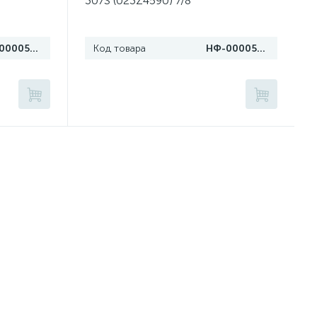
307S (023Z4590) 7/8"
НФ-00005675
Код товара
НФ-00005734