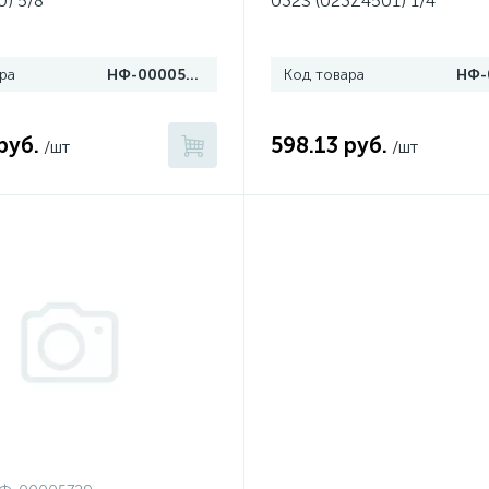
) 5/8"
032S (023Z4501) 1/4"
ра
НФ-00005651
Код товара
руб.
598.13 руб.
/шт
/шт