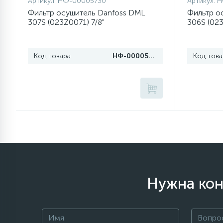
Артикул:
НФ-00005730
Артикул:
Н
Фильтр осушитель Danfoss DML
Фильтр о
307S (023Z0071) 7/8"
306S (023
77
Сливные насосы (помпы)
45
Код товара
НФ-00005730
Код това
Сливные фильтры
5
Смазки
15
Стекла люка
27
Суппорты (ступицы)
Нужна кон
6
Таходатчики
ТЭНы (нагревательные
90