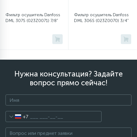
Фильтр осушитель Danfoss
Фильтр осушитель Danfoss
12
Шкивы барабана
DML 307S (023Z0071) 7/8"
DML 306S (023Z0070) 3/4"
9
Шланги залива
27
Шланги слива
Нужна консультация? Задайте
20
Щетки двигателя
вопрос прямо сейчас!
30
Электронные модули
+7