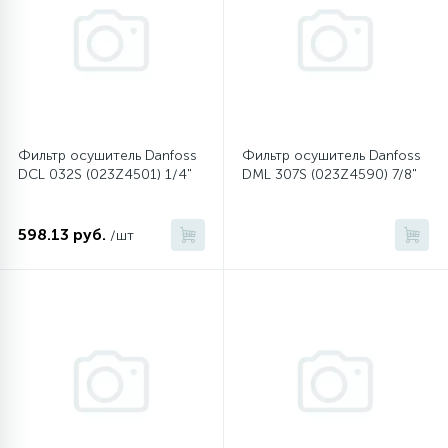
45
Сливные фильтры
5
Смазки
Фильтр осушитель Danfoss
Фильтр осушитель Danfoss
DCL 032S (023Z4501) 1/4"
DML 307S (023Z4590) 7/8"
15
Стекла люка
598.13 руб.
/шт
27
Суппорты (ступицы)
6
Таходатчики
90
ТЭНы (нагревательные элементы)
12
Улитки помп