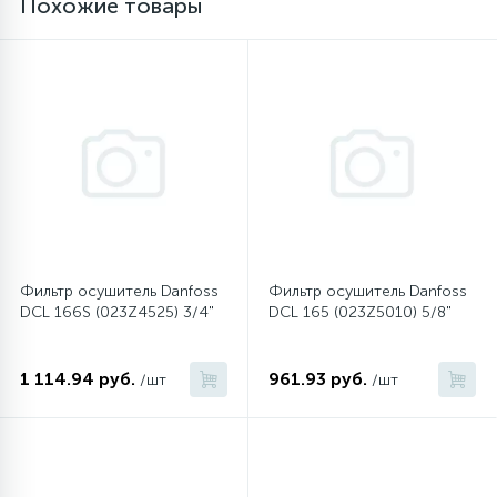
Похожие товары
16
Пружины бака
44
Ребра барабана
147
Ремни привода
127
Ручки люка
Фильтр осушитель Danfoss
Фильтр осушитель Danfoss
DCL 166S (023Z4525) 3/4"
DCL 165 (023Z5010) 5/8"
33
Ручки переключения
1 114.94 руб.
961.93 руб.
/шт
/шт
94
Сальники барабана
77
Сливные насосы (помпы)