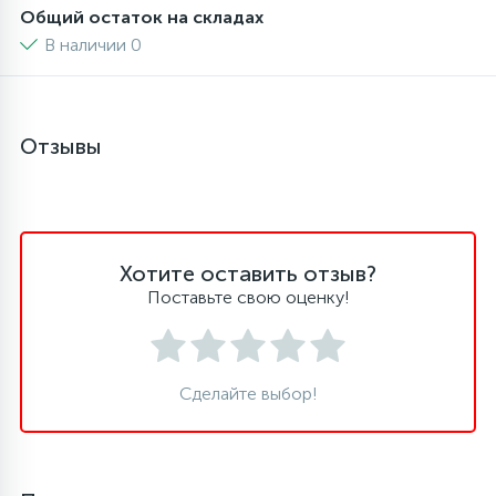
Общий остаток на складах
6
4
В наличии 0
Шлейфы дверей
Панели управления
87
3
Фильтры для воды
Патрубки
Отзывы
39
1
Вентили, проколки
Петли люка
2
Пластиковые изделия
Хотите оставить отзыв?
Поставьте свою оценку!
22
Подшипники
Сделайте выбор!
2
Программаторы, таймеры
1
Противовесы