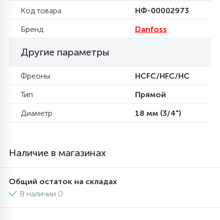
Код товара
НФ-00002973
6
4
Шлейфы дверей
Панели управления
Бренд
Danfoss
87
3
Другие параметры
Фильтры для воды
Патрубки
Фреоны
HCFC/HFC/HC
39
1
Вентили, проколки
Петли люка
Тип
Прямой
2
Диаметр
18 мм (3/4")
Пластиковые изделия
22
Подшипники
Наличие в магазинах
2
Программаторы, таймеры
Общий остаток на складах
В наличии 0
1
Противовесы