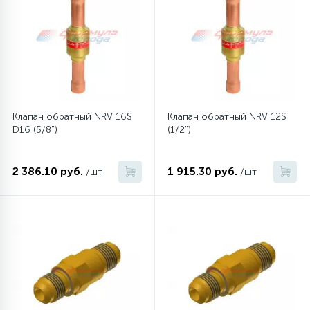
45
Сливные фильтры
5
Смазки
Клапан обратный NRV 16S
Клапан обратный NRV 12S
15
Стекла люка
D16 (5/8")
(1/2")
27
2 386.10 руб.
1 915.30 руб.
/шт
/шт
Суппорты (ступицы)
6
Таходатчики
90
ТЭНы (нагревательные элементы)
12
Улитки помп