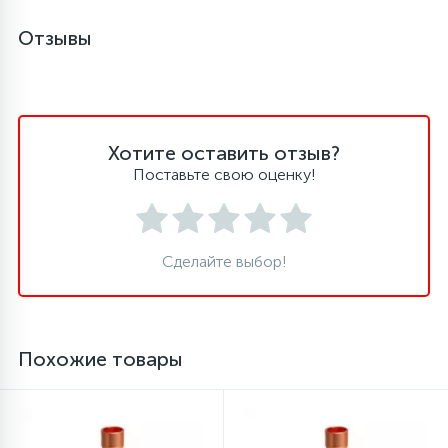
Отзывы
16
Пружины бака
44
Ребра барабана
Хотите оставить отзыв?
147
Поставьте свою оценку!
Ремни привода
127
Ручки люка
Сделайте выбор!
33
Ручки переключения
Похожие товары
94
Сальники барабана
77
Сливные насосы (помпы)