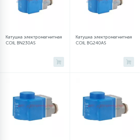
12
Шкивы барабана
Катушка электромагнитная
Катушка электромагнитная
9
Шланги залива
COIL BN230AS
COIL BG240AS
27
Шланги слива
20
Щетки двигателя
30
Электронные модули