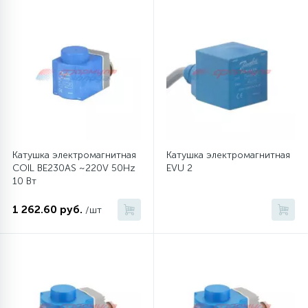
45
Сливные фильтры
5
Смазки
15
Стекла люка
Катушка электромагнитная
Катушка электромагнитная
27
COIL BE230AS ~220V 50Hz
EVU 2
Суппорты (ступицы)
10 Вт
1 262.60 руб.
/шт
6
Таходатчики
90
ТЭНы (нагревательные элементы)
12
Улитки помп