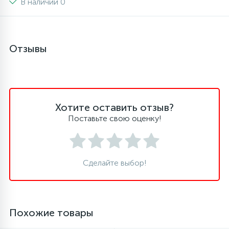
В наличии 0
16
Пружины бака
Отзывы
44
Ребра барабана
147
Ремни привода
Хотите оставить отзыв?
Поставьте свою оценку!
127
Ручки люка
33
Ручки переключения
Сделайте выбор!
94
Сальники барабана
Похожие товары
77
Сливные насосы (помпы)