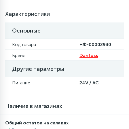
6
4
Шлейфы дверей
Панели управления
Характеристики
87
3
Основные
Фильтры для воды
Патрубки
Код товара
НФ-00002930
39
1
Вентили, проколки
Петли люка
Бренд
Danfoss
2
Другие параметры
Пластиковые изделия
Питание
24V / AC
22
Подшипники
2
Наличие в магазинах
Программаторы, таймеры
1
Общий остаток на складах
Противовесы