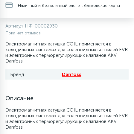
Наличный и безналичный расчет, банковские карты
20
28
48
13
6
Термопредохранители
Перфолента, траверса
Уплотнительные кольца, сальники
Крестовины
Течеискатели электронные
Артикул:
НФ-00002930
24
56
15
2
5
Фильтры-осушители/Маслоотделители
Заслонки
Провод, кабель, гофра
Крышки
Трубогибы
Пока нет отзывов
Электромагнитная катушка COIL применяется в
20
16
16
6
холодильных системах для соленоидных вентилей EVR
Лотки (поддоны) для сбора конденсата
Пульты универсальные, платы управления
Фитинг
Крючки люка
Труборасширители
и электронных терморегулирующих клапанов AKV
Danfoss
Фреон для автокондиционеров и
20
5
1
Лампы, защитные коробы
Теплоизоляция
Люки в сборе
Труборезы
рефрижераторов
Бренд
Danfoss
188
4
Модули управления
Труба алюминиевая
Шланги (фреонопроводы)
Манжеты люка
Шланги зарядные
Описание
7
5
Ручки для холодильника
Труба медная
Ножки
Электромагнитная катушка COIL применяется в
холодильных системах для соленоидных вентилей EVR
и электронных терморегулирующих клапанов AKV
44
7
7
Danfoss
Уплотнительная резина
Фреон для кондиционеров
Обода, рамки люка