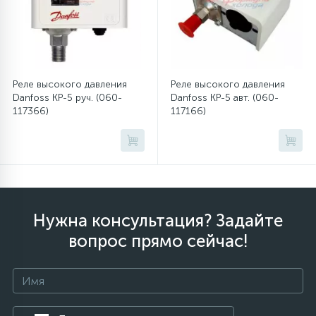
12
Шкивы барабана
9
Реле высокого давления
Реле высокого давления
Шланги залива
Danfoss KP-5 руч. (060-
Danfoss KP-5 авт. (060-
117366)
117166)
27
Шланги слива
20
Щетки двигателя
Нужна консультация? Задайте
30
Электронные модули
вопрос прямо сейчас!