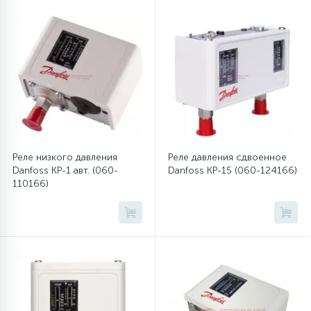
45
Сливные фильтры
5
Смазки
15
Стекла люка
Реле низкого давления
Реле давления сдвоенное
27
Danfoss KP-1 авт. (060-
Danfoss KP-15 (060-124166)
Суппорты (ступицы)
110166)
6
Таходатчики
90
ТЭНы (нагревательные элементы)
12
Улитки помп