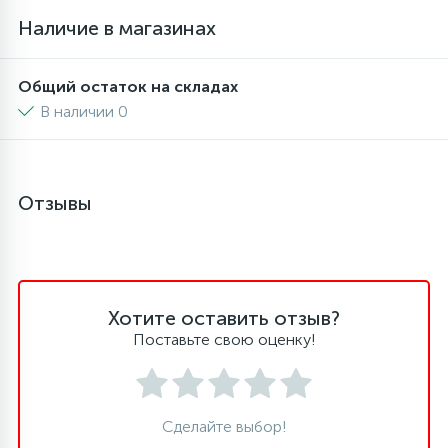
Наличие в магазинах
6
4
Шлейфы дверей
Панели управления
Общий остаток на складах
87
3
Фильтры для воды
Патрубки
В наличии 0
39
1
Вентили, проколки
Петли люка
Отзывы
2
Пластиковые изделия
22
Подшипники
Хотите оставить отзыв?
Поставьте свою оценку!
2
Программаторы, таймеры
1
Сделайте выбор!
Противовесы