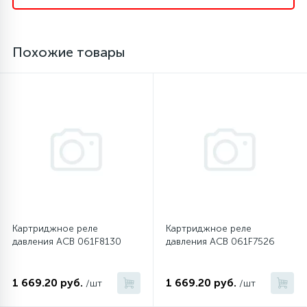
16
Пружины бака
Похожие товары
44
Ребра барабана
147
Ремни привода
127
Ручки люка
33
Ручки переключения
Картриджное реле
Картриджное реле
давления ACB 061F8130
давления ACB 061F7526
94
Сальники барабана
1 669.20 руб.
1 669.20 руб.
/шт
/шт
77
Сливные насосы (помпы)