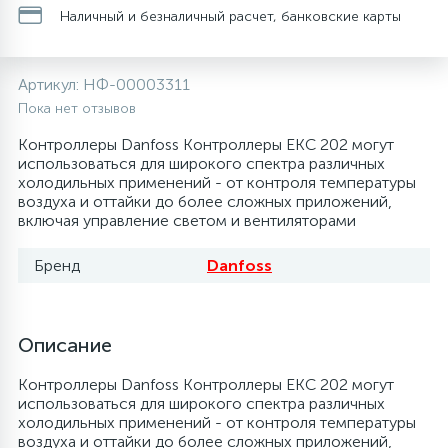
Наличный и безналичный расчет, банковские карты
20
28
48
13
6
Термопредохранители
Перфолента, траверса
Уплотнительные кольца, сальники
Крестовины
Течеискатели электронные
Артикул:
НФ-00003311
24
56
15
2
5
Фильтры-осушители/Маслоотделители
Заслонки
Провод, кабель, гофра
Крышки
Трубогибы
Пока нет отзывов
Контроллеры Danfoss Контроллеры EKC 202 могут
20
16
16
6
использоваться для широкого спектра различных
Лотки (поддоны) для сбора конденсата
Пульты универсальные, платы управления
Фитинг
Крючки люка
Труборасширители
холодильных применений - от контроля температуры
воздуха и оттайки до более сложных приложений,
включая управление светом и вентиляторами
Фреон для автокондиционеров и
20
5
1
Лампы, защитные коробы
Теплоизоляция
Люки в сборе
Труборезы
рефрижераторов
Бренд
Danfoss
188
4
Модули управления
Труба алюминиевая
Шланги (фреонопроводы)
Манжеты люка
Шланги зарядные
Описание
7
5
Ручки для холодильника
Труба медная
Ножки
Контроллеры Danfoss Контроллеры EKC 202 могут
использоваться для широкого спектра различных
44
7
7
холодильных применений - от контроля температуры
Уплотнительная резина
Фреон для кондиционеров
Обода, рамки люка
воздуха и оттайки до более сложных приложений,