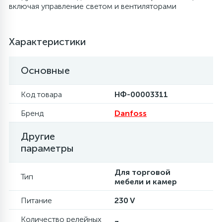
включая управление светом и вентиляторами
6
4
Шлейфы дверей
Панели управления
Характеристики
87
3
Фильтры для воды
Патрубки
Основные
39
1
Вентили, проколки
Петли люка
Код товара
НФ-00003311
Бренд
Danfoss
2
Пластиковые изделия
Другие
22
параметры
Подшипники
Для торговой
Тип
2
мебели и камер
Программаторы, таймеры
Питание
230 V
1
Противовесы
Количество релейных