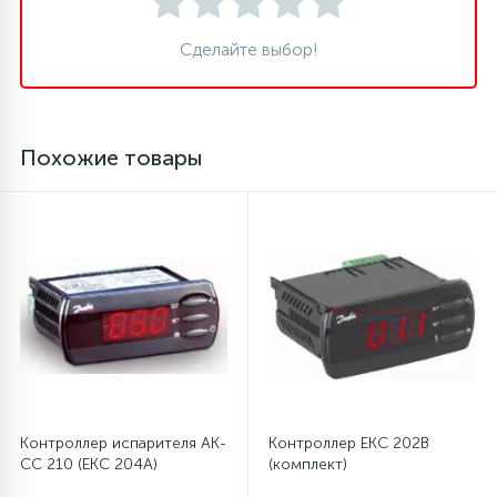
Сделайте выбор!
45
Сливные фильтры
5
Смазки
Похожие товары
15
Стекла люка
27
Суппорты (ступицы)
6
Таходатчики
90
ТЭНы (нагревательные элементы)
Контроллер испарителя AK-
Контроллер EKC 202B
CC 210 (EKC 204A)
(комплект)
12
Улитки помп