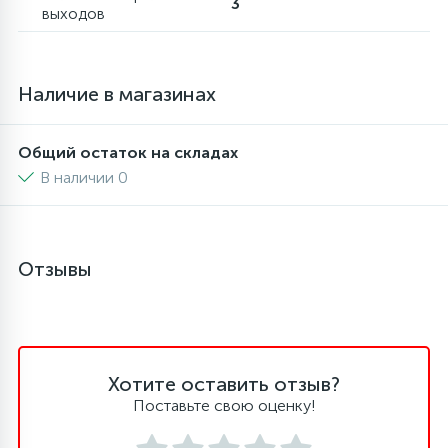
3
выходов
16
Пружины бака
Наличие в магазинах
44
Ребра барабана
Общий остаток на складах
147
В наличии 0
Ремни привода
127
Ручки люка
Отзывы
33
Ручки переключения
94
Сальники барабана
Хотите оставить отзыв?
Поставьте свою оценку!
77
Сливные насосы (помпы)