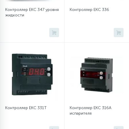
Контроллер EKC 347 уровня
Контроллер EKC 336
16
Пружины бака
жидкости
44
Ребра барабана
147
Ремни привода
127
Ручки люка
33
Ручки переключения
94
Сальники барабана
Контроллер EKC 331T
Контроллер EKC 316A
испарителя
77
Сливные насосы (помпы)