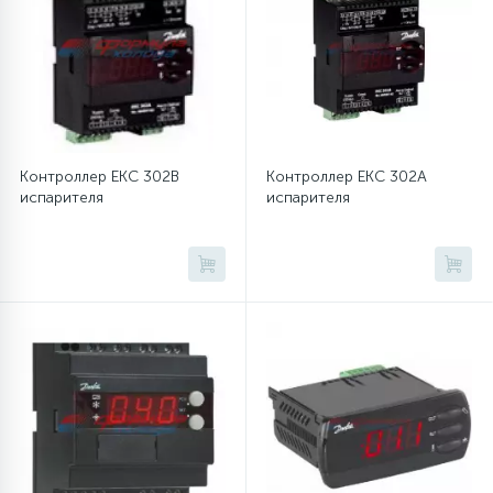
12
Шкивы барабана
9
Шланги залива
Контроллер EKC 302B
Контроллер EKC 302A
испарителя
испарителя
27
Шланги слива
20
Щетки двигателя
30
Электронные модули