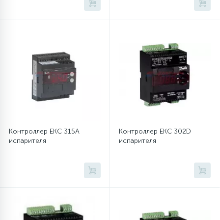
45
Сливные фильтры
5
Смазки
15
Стекла люка
27
Суппорты (ступицы)
Контроллер EKC 315A
Контроллер EKC 302D
испарителя
испарителя
6
Таходатчики
90
ТЭНы (нагревательные элементы)
12
Улитки помп