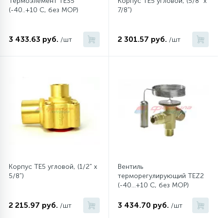
Термоэлемент TES5
Корпус TE5 угловой, (5/8" x
(-40..+10 C, без MOP)
7/8")
45
Сливные фильтры
3 433.63 руб.
2 301.57 руб.
/шт
/шт
5
Смазки
15
Стекла люка
27
Суппорты (ступицы)
6
Таходатчики
Корпус TE5 угловой, (1/2" x
Вентиль
5/8")
терморегулирующий TEZ2
90
(-40...+10 C, без MOP)
ТЭНы (нагревательные элементы)
2 215.97 руб.
3 434.70 руб.
/шт
/шт
12
Улитки помп