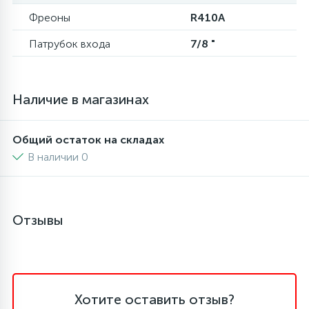
Фреоны
R410A
6
4
Шлейфы дверей
Панели управления
Патрубок входа
7/8 "
87
3
Фильтры для воды
Патрубки
Наличие в магазинах
39
1
Вентили, проколки
Петли люка
Общий остаток на складах
В наличии 0
2
Пластиковые изделия
22
Подшипники
Отзывы
2
Программаторы, таймеры
1
Хотите оставить отзыв?
Противовесы