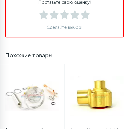
Поставьте свою оценку!
16
Пружины бака
Сделайте выбор!
44
Ребра барабана
147
Ремни привода
Похожие товары
127
Ручки люка
33
Ручки переключения
94
Сальники барабана
77
Сливные насосы (помпы)