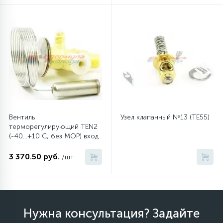
12
Шкивы барабана
9
Шланги залива
27
Шланги слива
Вентиль
Узел клапанный №13 (TE55)
20
терморегулирующий TEN2
Щетки двигателя
(-40...+10 C, без MOP) вход
3/8" отбортовка, выход
1/2" отбортовка
3 370.50 руб.
30
/шт
Электронные модули
Нужна консультация? Задайте