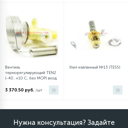
12
Шкивы барабана
9
Шланги залива
27
Шланги слива
Вентиль
Узел клапанный №13 (TE55)
20
терморегулирующий TEN2
Щетки двигателя
(-40...+10 C, без MOP) вход
3/8" отбортовка, выход
1/2" отбортовка
3 370.50 руб.
30
/шт
Электронные модули
Нужна консультация? Задайте