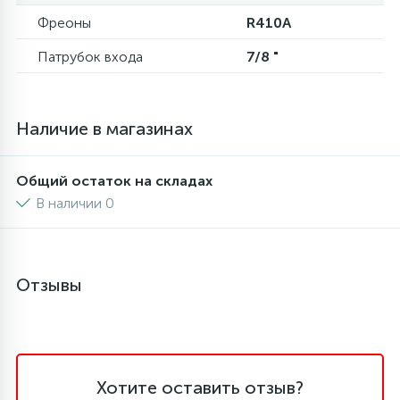
Фреоны
R410A
6
4
Шлейфы дверей
Панели управления
Патрубок входа
7/8 "
87
3
Фильтры для воды
Патрубки
Наличие в магазинах
39
1
Вентили, проколки
Петли люка
Общий остаток на складах
В наличии 0
2
Пластиковые изделия
22
Подшипники
Отзывы
2
Программаторы, таймеры
1
Хотите оставить отзыв?
Противовесы