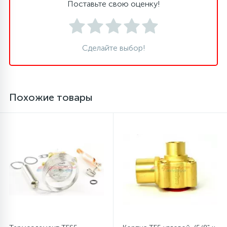
Поставьте свою оценку!
16
Пружины бака
Сделайте выбор!
44
Ребра барабана
147
Ремни привода
Похожие товары
127
Ручки люка
33
Ручки переключения
94
Сальники барабана
77
Сливные насосы (помпы)