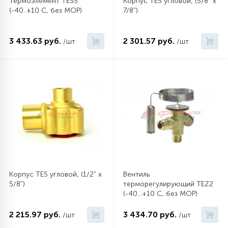
Термоэлемент TES5
Корпус TE5 угловой, (5/8" x
(-40..+10 C, без MOP)
7/8")
45
Сливные фильтры
3 433.63 руб.
2 301.57 руб.
/шт
/шт
5
Смазки
15
Стекла люка
27
Суппорты (ступицы)
6
Таходатчики
Корпус TE5 угловой, (1/2" x
Вентиль
5/8")
терморегулирующий TEZ2
90
(-40...+10 C, без MOP)
ТЭНы (нагревательные элементы)
2 215.97 руб.
3 434.70 руб.
/шт
/шт
12
Улитки помп