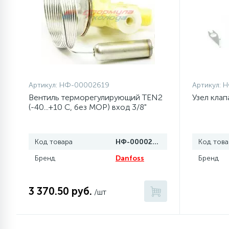
77
Сливные насосы (помпы)
45
Сливные фильтры
Артикул:
НФ-00002619
Артикул:
Н
5
Смазки
Вентиль терморегулирующий TEN2
Узел кла
(-40...+10 C, без MOP) вход 3/8"
отбортовка, выход 1/2" отбортовка
15
Стекла люка
Код товара
НФ-00002619
Код това
27
Бренд
Danfoss
Бренд
Суппорты (ступицы)
3 370.50 руб.
6
/шт
Таходатчики
ТЭНы (нагревательные
90