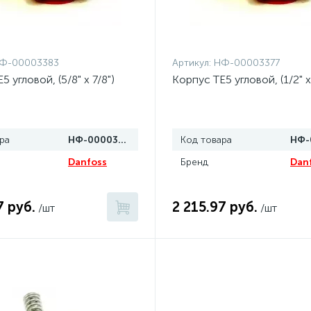
Ф-00003383
Артикул:
НФ-00003377
 угловой, (5/8" x 7/8")
Корпус TE5 угловой, (1/2" x
ра
НФ-00003383
Код товара
Danfoss
Бренд
Dan
7 руб.
2 215.97 руб.
/шт
/шт