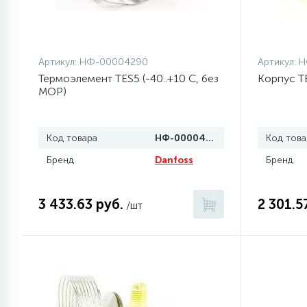
1
Противовесы
Артикул:
НФ-00004290
Артикул:
Н
16
Пружины бака
Термоэлемент TES5 (-40..+10 C, без
Корпус TE5
MOP)
44
Ребра барабана
Код товара
НФ-00004290
Код това
Бренд
Danfoss
147
Бренд
Ремни привода
3 433.63 руб.
2 301.5
/шт
127
Ручки люка
33
Ручки переключения
94
Сальники барабана