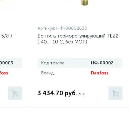
Артикул:
НФ-00002630
 5/8")
Вентиль терморегулирующий TEZ2
(-40...+10 C, без MOP)
НФ-00003377
Код товара
НФ-00002630
foss
Бренд
Danfoss
3 434.70 руб.
/шт