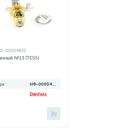
Ф-00004832
панный №13 (TE55)
ра
НФ-00004832
Danfoss