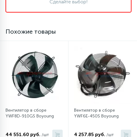
Сделайте выбор!
45
Сливные фильтры
Похожие товары
5
Смазки
15
Стекла люка
27
Суппорты (ступицы)
6
Таходатчики
Вентилятор в сборе
Вентилятор в сборе
90
YWF8D-910GS Boyoung
YWF6E-450S Boyoung
ТЭНы (нагревательные элементы)
12
44 551.60 руб.
4 257.85 руб.
/шт
/шт
Улитки помп