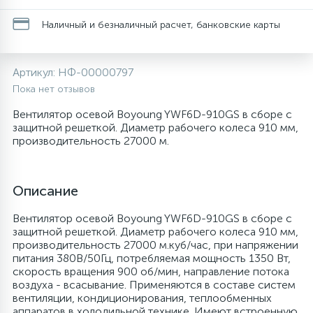
20
28
48
13
6
Наличный и безналичный расчет, банковские карты
Термопредохранители
Перфолента, траверса
Уплотнительные кольца, сальники
Крестовины
Соленоидные вентили
Течеискатели электронные
24
56
15
2
5
Фильтры-осушители/Маслоотделители
Заслонки
Провод, кабель, гофра
Крышки
Теплоизоляция (труба, лист, лента, клей)
Трубогибы
Артикул:
НФ-00000797
Пока нет отзывов
20
16
16
6
Вентилятор осевой Boyoung YWF6D-910GS в сборе с
Лотки (поддоны) для сбора конденсата
Пульты универсальные, платы управления
Фитинг
Крючки люка
Терморегулирующие вентили
Труборасширители
защитной решеткой. Диаметр рабочего колеса 910 мм,
производительность 27000 м.
Фреон для автокондиционеров и
20
5
1
Лампы, защитные коробы
Теплоизоляция
Люки в сборе
Труба медная (бухтовая)
Труборезы
рефрижераторов
Описание
188
4
Модули управления
Труба алюминиевая
Шланги (фреонопроводы)
Манжеты люка
Труба медная (хлысты)
Шланги зарядные
Вентилятор осевой Boyoung YWF6D-910GS в сборе с
защитной решеткой. Диаметр рабочего колеса 910 мм,
производительность 27000 м.куб/час, при напряжении
7
5
Ручки для холодильника
Труба медная
Ножки
Фильтры антикислотные
питания 380В/50Гц, потребляемая мощность 1350 Вт,
скорость вращения 900 об/мин, направление потока
воздуха - всасывание. Применяются в составе систем
44
7
7
Уплотнительная резина
Фреон для кондиционеров
Обода, рамки люка
Фильтры маслянные
вентиляции, кондиционирования, теплообменных
аппаратов в холодильной технике. Имеют встроенную