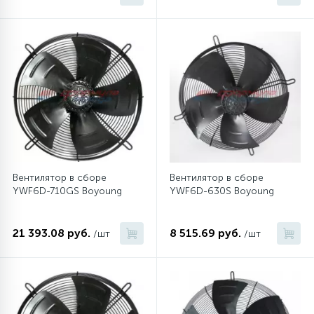
12
Шкивы барабана
9
Шланги залива
27
Шланги слива
20
Вентилятор в сборе
Вентилятор в сборе
Щетки двигателя
YWF6D-710GS Boyoung
YWF6D-630S Boyoung
30
Электронные модули
21 393.08 руб.
8 515.69 руб.
/шт
/шт