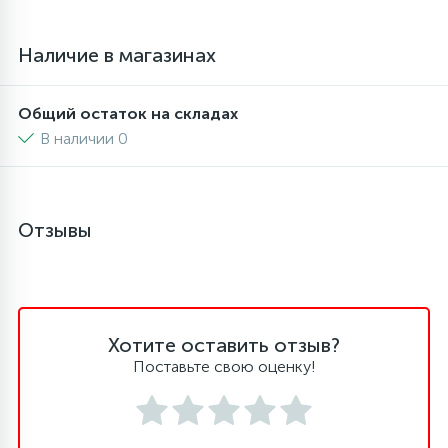
16
Пружины бака
Наличие в магазинах
44
Общий остаток на складах
Ребра барабана
В наличии 0
147
Ремни привода
Отзывы
127
Ручки люка
33
Ручки переключения
Хотите оставить отзыв?
94
Поставьте свою оценку!
Сальники барабана
77
Сливные насосы (помпы)