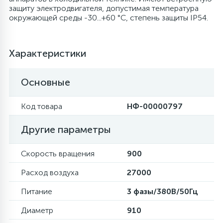
защиту электродвигателя, допустимая температура
6
4
окружающей среды -30...+60 °C, степень защиты IP54.
Шлейфы дверей
Панели управления
Фильтры осушители
87
3
Характеристики
Фильтры для воды
Патрубки
Фильтры разборные
Основные
39
1
Вентили, проколки
Петли люка
Шаровые вентили
Код товара
НФ-00000797
2
Пластиковые изделия
Электрокомпоненты
Другие параметры
22
Подшипники
Скорость вращения
900
Расход воздуха
27000
2
Программаторы, таймеры
Питание
3 фазы/380В/50Гц
Диаметр
910
1
Противовесы