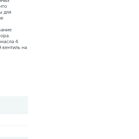
нных
что
ы для
ые
вание
ора.
масла 4.
 вентиль на