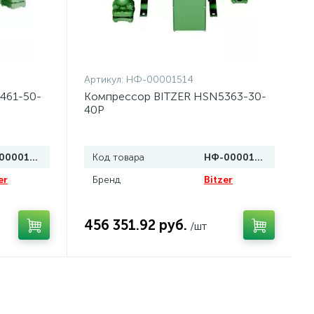
Артикул:
НФ-00001514
461-50-
Компрессор BITZER HSN5363-30-
40P
НФ-00001516
Код товара
НФ-00001514
er
Бренд
Bitzer
456 351.92 руб.
/шт