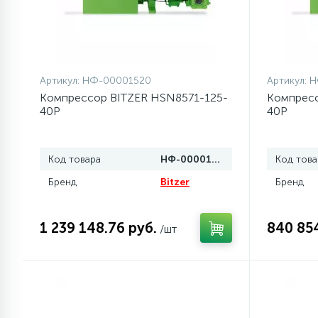
77
Сливные насосы (помпы)
45
Артикул:
НФ-00001520
Артикул:
Н
Сливные фильтры
Компрессор BITZER HSN8571-125-
Компресс
40P
40P
5
Смазки
Код товара
НФ-00001520
Код това
15
Стекла люка
Бренд
Bitzer
Бренд
27
Суппорты (ступицы)
1 239 148.76 руб.
840 854
/шт
6
Таходатчики
ТЭНы (нагревательные
90