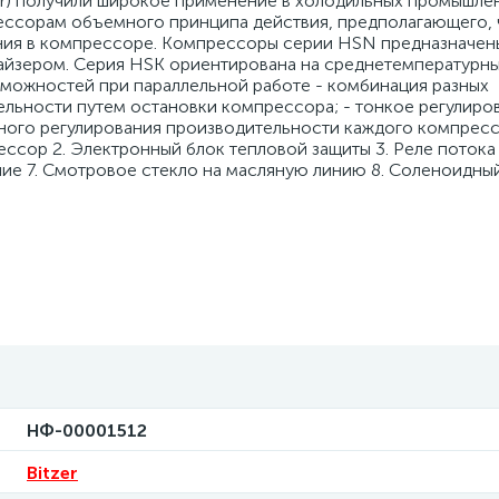
er) получили широкое применение в холодильных промышле
рессорам объемного принципа действия, предполагающего, 
ния в компрессоре. Компрессоры серии HSN предназначен
айзером. Серия HSK ориентирована на среднетемпературн
можностей при параллельной работе - комбинация разных
льности путем остановки компрессора; - тонкое регулиро
ого регулирования производительности каждого компресс
ссор 2. Электронный блок тепловой защиты 3. Реле потока 
ние 7. Смотровое стекло на масляную линию 8. Соленоидный
НФ-00001512
Bitzer