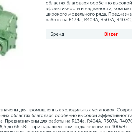
областях благодаря особенно высокой
130
21
18
16
8
8
7
5
5
1
16” дюймов
ьные ORFS
ra
l
 проколки
UA
эффективности и надёжности, компакт
7
 DYNE
широкого модельного ряда. Предназна
работы на R134a, R404A, R507A, R407C,
34
12
14
6
4
4
1
1
8” дюймов
 марки
pek
еры
UA
2
2
тельный вентиль ТРВ
на John Deere
Бренд
Bitzer
38
18
12
16
2
9” дюймов
мидные для R600a
eng
, воронки, адаптеры
етрические станции
5
4
 ТМ 16
119
2
6
6
для моноблоков и автобусов
O
катели UV
4
 ТМ 21
2
8
6
центробежные
М
 зарядные
25
компрессора
18
ьчатка для вентиляторов
азначены для промышленных холодильных установок. Совр
чных областях благодаря особенно высокой эффективности
. Предназначены для работы на R134a, R404A, R507A, R407C
8,5 до 66 кВт - при параллельном подключении до 400кВт.