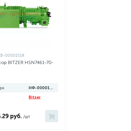
Ф-00001518
ор BITZER HSN7461-70-
ра
НФ-00001518
Bitzer
.29 руб.
/шт