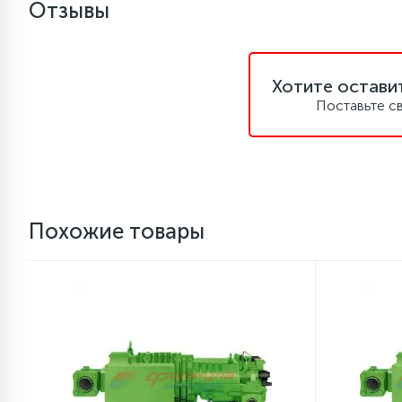
Отзывы
1
Противовесы
Хотите остави
16
Пружины бака
Поставьте с
44
Ребра барабана
147
Ремни привода
Похожие товары
127
Ручки люка
33
Ручки переключения
94
Сальники барабана