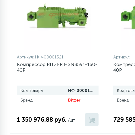
элементы)
12
Улитки помп
12
Шкивы барабана
9
Артикул:
НФ-00001521
Артикул:
Н
Шланги залива
Компрессор BITZER HSN8591-160-
Компресс
40P
40P
27
Шланги слива
Код товара
НФ-00001521
Код това
20
Щетки двигателя
Бренд
Bitzer
Бренд
30
Электронные модули
1 350 976.88 руб.
729 585
/шт