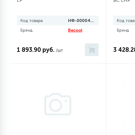
LP
BC LHP
1
Противовесы
Код товара
НФ-00004126
Код това
Бренд
Becool
Бренд
16
Пружины бака
1 893.90 руб.
3 428.2
/шт
44
Ребра барабана
147
Ремни привода
127
Ручки люка
33
Ручки переключения
94
Сальники барабана