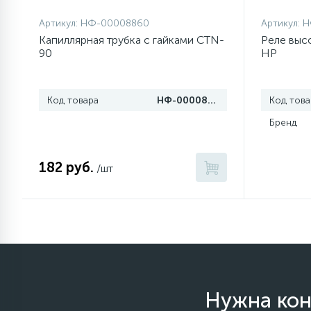
Артикул:
НФ-00008860
Артикул:
Н
77
Сливные насосы (помпы)
Капиллярная трубка с гайками CTN-
Реле выс
90
HP
45
Сливные фильтры
Код товара
НФ-00008860
Код това
5
Бренд
Смазки
182 руб.
15
/шт
Стекла люка
27
Суппорты (ступицы)
6
Таходатчики
Нужна кон
ТЭНы (нагревательные
90