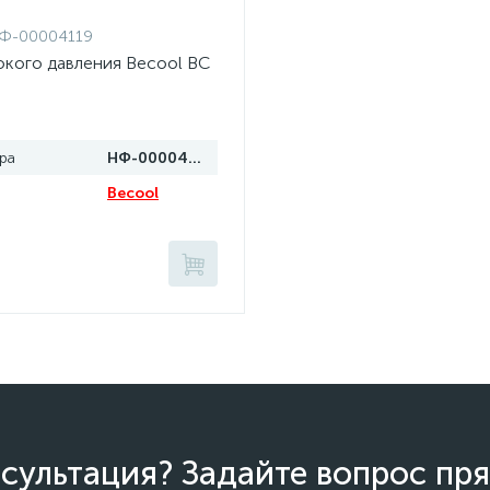
Ф-00004119
окого давления Becool BC
ра
НФ-00004119
Becool
сультация? Задайте вопрос пря