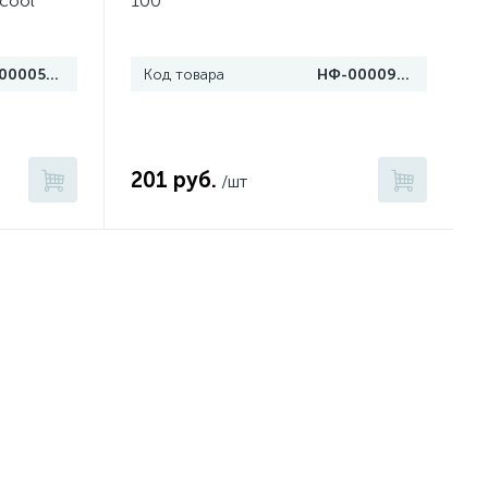
cool
100
НФ-00005908
Код товара
НФ-00009066
201 руб.
/шт