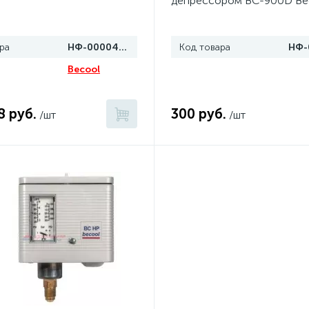
депрессором BC-900D Be
ра
НФ-00004123
Код товара
Becool
8 руб.
300 руб.
/шт
/шт