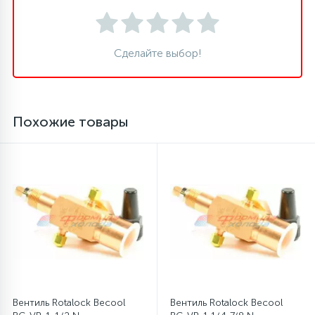
16
Пружины бака
Сделайте выбор!
44
Ребра барабана
Похожие товары
147
Ремни привода
127
Ручки люка
33
Ручки переключения
94
Сальники барабана
77
Вентиль Rotalock Becool
Вентиль Rotalock Becool
Сливные насосы (помпы)