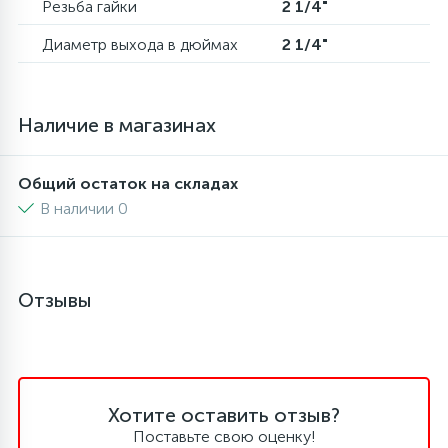
Резьба гайки
2 1/4"
6
4
Шлейфы дверей
Панели управления
Диаметр выхода в дюймах
2 1/4"
87
3
Фильтры для воды
Патрубки
Наличие в магазинах
39
1
Вентили, проколки
Петли люка
Общий остаток на складах
В наличии 0
2
Пластиковые изделия
22
Отзывы
Подшипники
2
Программаторы, таймеры
Хотите оставить отзыв?
1
Противовесы
Поставьте свою оценку!