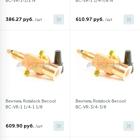
BC-VR-1-1/2 N
BC-VR-1 1/4-7/8 N
45
Сливные фильтры
386.27 руб.
610.97 руб.
/шт
/шт
5
Смазки
15
Стекла люка
27
Суппорты (ступицы)
6
Таходатчики
Вентиль Rotalock Becool
Вентиль Rotalock Becool
BC-VR-1 1/4-1 1/8
BC-VR-3/4-3/8
90
ТЭНы (нагревательные элементы)
609.90 руб.
/шт
12
Улитки помп