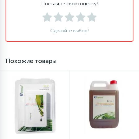
Поставьте свою оценку!
16
Пружины бака
Сделайте выбор!
44
Ребра барабана
147
Ремни привода
Похожие товары
127
Ручки люка
33
Ручки переключения
94
Сальники барабана
77
Сливные насосы (помпы)