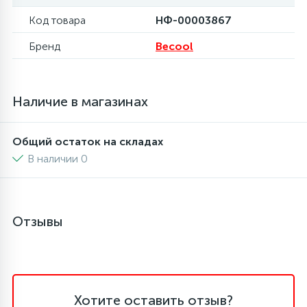
Код товара
НФ-00003867
6
4
Шлейфы дверей
Панели управления
Фильтры осушители
Бренд
Becool
87
3
Фильтры для воды
Патрубки
Фильтры разборные
Наличие в магазинах
39
1
Вентили, проколки
Петли люка
Шаровые вентили
Общий остаток на складах
2
В наличии 0
Пластиковые изделия
Электрокомпоненты
22
Подшипники
Отзывы
2
Программаторы, таймеры
1
Противовесы
Хотите оставить отзыв?