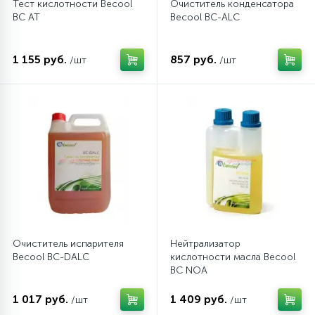
Тест кислотности Becool
Очиститель конденсатора
BC AT
Becool BC-ALC
45
Сливные фильтры
1 155 руб.
857 руб.
/шт
/шт
5
Смазки
15
Стекла люка
27
Суппорты (ступицы)
6
Таходатчики
Очиститель испарителя
Нейтрализатор
Becool BC-DALC
кислотности масла Becool
90
ТЭНы (нагревательные элементы)
BC NOA
1 017 руб.
1 409 руб.
/шт
/шт
12
Улитки помп