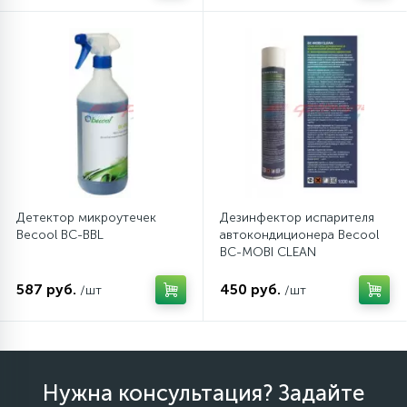
12
Шкивы барабана
9
Шланги залива
27
Шланги слива
Детектор микроутечек
Дезинфектор испарителя
20
Щетки двигателя
Becool BC-BBL
автокондиционера Becool
BC-MOBI CLEAN
30
587 руб.
450 руб.
/шт
/шт
Электронные модули
Нужна консультация? Задайте