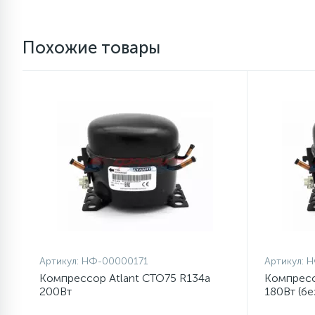
1
Противовесы
Похожие товары
16
Пружины бака
44
Ребра барабана
147
Ремни привода
127
Ручки люка
33
Артикул:
НФ-00000171
Артикул:
Н
Ручки переключения
Компрессор Atlant СТО75 R134a
Компресс
200Вт
180Вт (бе
94
Сальники барабана