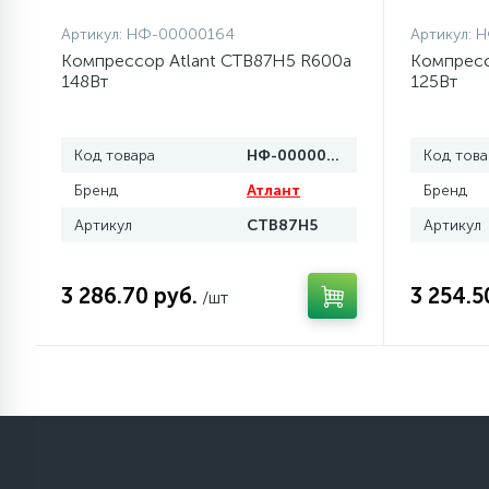
элементы)
Артикул:
НФ-00000164
Артикул:
Н
12
Компрессор Atlant СТВ87Н5 R600a
Компресс
Улитки помп
148Вт
125Вт
12
Шкивы барабана
Код товара
НФ-00000164
Код това
Бренд
Атлант
Бренд
9
Шланги залива
Артикул
СТВ87Н5
Артикул
27
Шланги слива
3 286.70 руб.
3 254.5
/шт
20
Щетки двигателя
30
Электронные модули