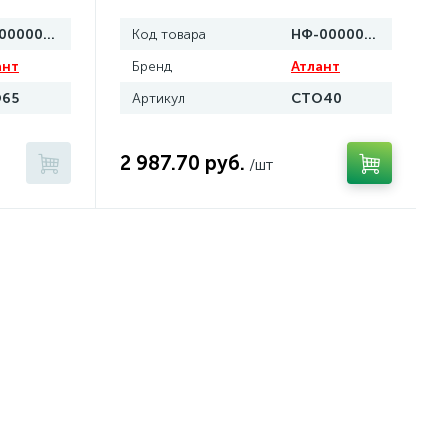
НФ-00000169
Код товара
НФ-00000166
ант
Бренд
Атлант
65
Артикул
СТО40
2 987.70 руб.
/шт