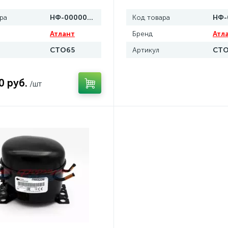
ра
НФ-00000170
Код товара
Атлант
Бренд
Атл
СТО65
Артикул
СТО
0 руб.
/шт