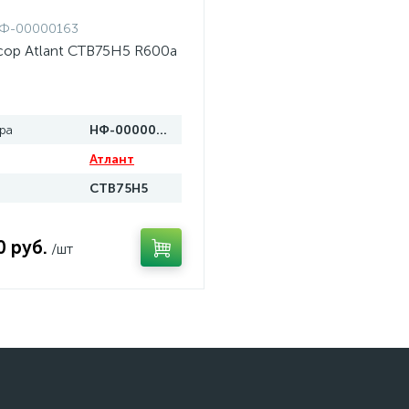
Ф-00000163
ор Atlant СТВ75Н5 R600a
ра
НФ-00000163
Атлант
СТВ75Н5
0 руб.
/шт