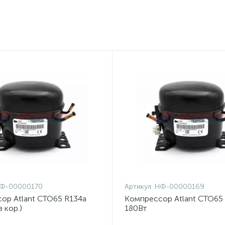
Ф-00000170
Артикул:
НФ-00000169
ор Atlant СТО65 R134a
Компрессор Atlant СТО65
з кор.)
180Вт