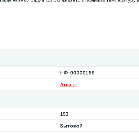
Испарительный радиатор охлаждается, понижая температуру 
НФ-00000168
Атлант
153
Бытовой