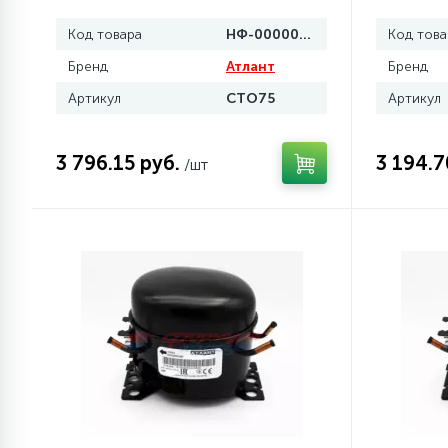
Код товара
НФ-00000171
Код това
77
Сливные насосы (помпы)
Бренд
Атлант
Бренд
Артикул
СТО75
Артикул
45
Сливные фильтры
3 796.15 руб.
3 194.7
/шт
5
Смазки
15
Стекла люка
27
Суппорты (ступицы)
6
Таходатчики
ТЭНы (нагревательные
90